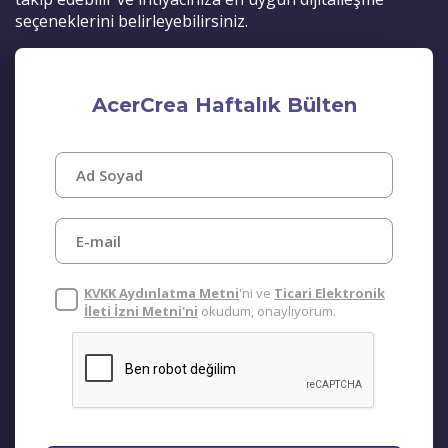
seçeneklerini belirleyebilirsiniz.
AcerCrea Haftalık Bülten
KVKK Aydınlatma Metni
'ni ve
Ticari Elektronik
İleti İzni Metni'ni
okudum, onaylıyorum.