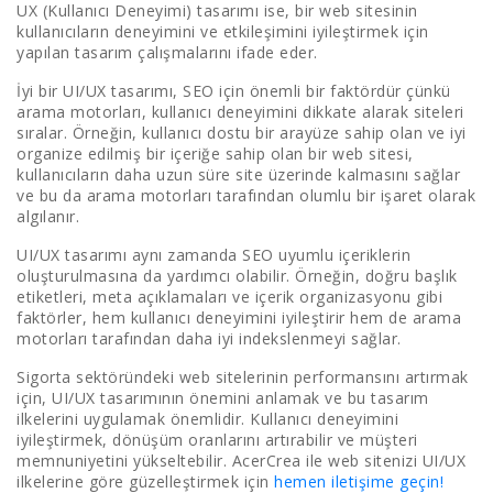
UX (Kullanıcı Deneyimi) tasarımı ise, bir web sitesinin
kullanıcıların deneyimini ve etkileşimini iyileştirmek için
yapılan tasarım çalışmalarını ifade eder.
İyi bir UI/UX tasarımı, SEO için önemli bir faktördür çünkü
arama motorları, kullanıcı deneyimini dikkate alarak siteleri
sıralar. Örneğin, kullanıcı dostu bir arayüze sahip olan ve iyi
organize edilmiş bir içeriğe sahip olan bir web sitesi,
kullanıcıların daha uzun süre site üzerinde kalmasını sağlar
ve bu da arama motorları tarafından olumlu bir işaret olarak
algılanır.
UI/UX tasarımı aynı zamanda SEO uyumlu içeriklerin
oluşturulmasına da yardımcı olabilir. Örneğin, doğru başlık
etiketleri, meta açıklamaları ve içerik organizasyonu gibi
faktörler, hem kullanıcı deneyimini iyileştirir hem de arama
motorları tarafından daha iyi indekslenmeyi sağlar.
Sigorta sektöründeki web sitelerinin performansını artırmak
için, UI/UX tasarımının önemini anlamak ve bu tasarım
ilkelerini uygulamak önemlidir. Kullanıcı deneyimini
iyileştirmek, dönüşüm oranlarını artırabilir ve müşteri
memnuniyetini yükseltebilir. AcerCrea ile web sitenizi UI/UX
ilkelerine göre güzelleştirmek için
hemen iletişime geçin!