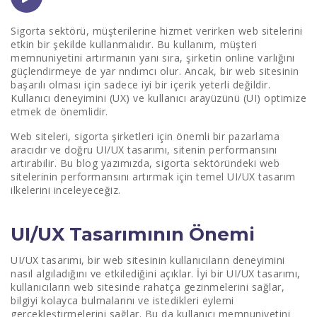
Kullanıcı Deneyimi (UX) Tasarım İlkeleri Nelerdir?
Sigorta sektörü, müşterilerine hizmet verirken web sitelerini
etkin bir şekilde kullanmalıdır. Bu kullanım, müşteri
Kullanıcı Arayüzü (UI) Tasarım İlkeleri Nelerdir?
memnuniyetini artırmanın yanı sıra, şirketin online varlığını
güçlendirmeye de yar nndımcı olur. Ancak, bir web sitesinin
başarılı olması için sadece iyi bir içerik yeterli değildir.
A/B Testleri ve Kullanıcı Geri Bildirimlerinin Önemi
Kullanıcı deneyimini (UX) ve kullanıcı arayüzünü (UI) optimize
etmek de önemlidir.
Mobil Uyum ve Duyarlılık
Web siteleri, sigorta şirketleri için önemli bir pazarlama
Hız ve Performans Optimizasyonu
aracıdır ve doğru UI/UX tasarımı, sitenin performansını
artırabilir. Bu blog yazımızda, sigorta sektöründeki web
SEO ve UI/UX Tasarımı İlişkisi
sitelerinin performansını artırmak için temel UI/UX tasarım
ilkelerini inceleyeceğiz.
UI/UX Tasarımının Önemi
UI/UX tasarımı, bir web sitesinin kullanıcıların deneyimini
nasıl algıladığını ve etkilediğini açıklar. İyi bir UI/UX tasarımı,
kullanıcıların web sitesinde rahatça gezinmelerini sağlar,
bilgiyi kolayca bulmalarını ve istedikleri eylemi
gerçekleştirmelerini sağlar. Bu da kullanıcı memnuniyetini