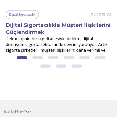
24
27.12.2024
Dijital Sigortacılık
Dijital Sigortacılıkla Müşteri İlişkilerini
Güçlendirmek
r
Teknolojinin hızla gelişmesiyle birlikte, dijital
S
dönüşüm sigorta sektöründe devrim yaratıyor. Artık
v
sigorta şirketleri, müşteri ilişkilerini daha verimli ve
d
etkili yönetmek için dijital çözümlerden faydalanıyor.
m
?
İstanbul-New York