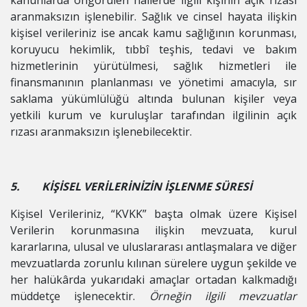
kanunlarda öngörülen hâllerde ilgili kişinin açık rızası
aranmaksızın işlenebilir. Sağlık ve cinsel hayata ilişkin
kişisel verileriniz ise ancak kamu sağlığının korunması,
koruyucu hekimlik, tıbbî teşhis, tedavi ve bakım
hizmetlerinin yürütülmesi, sağlık hizmetleri ile
finansmanının planlanması ve yönetimi amacıyla, sır
saklama yükümlülüğü altında bulunan kişiler veya
yetkili kurum ve kuruluşlar tarafından ilgilinin açık
rızası aranmaksızın işlenebilecektir.
5. KİŞİSEL VERİLERİNİZİN İŞLENME SÜRESİ
Kişisel Verileriniz, “KVKK” başta olmak üzere Kişisel
Verilerin korunmasına ilişkin mevzuata, kurul
kararlarına, ulusal ve uluslararası antlaşmalara ve diğer
mevzuatlarda zorunlu kılınan sürelere uygun şekilde ve
her halükârda yukarıdaki amaçlar ortadan kalkmadığı
müddetçe işlenecektir.
Örneğin ilgili mevzuatlar