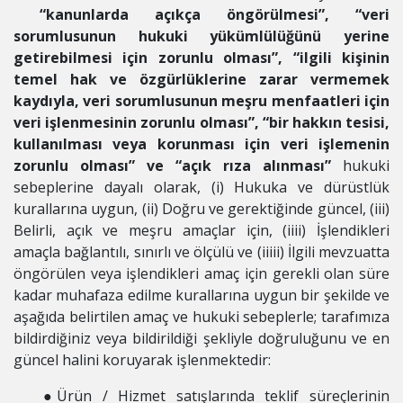
“kanunlarda açıkça öngörülmesi”, “veri
sorumlusunun hukuki yükümlülüğünü yerine
getirebilmesi için zorunlu olması”, “ilgili kişinin
temel hak ve özgürlüklerine zarar vermemek
kaydıyla, veri sorumlusunun meşru menfaatleri için
veri işlenmesinin zorunlu olması”, “bir hakkın tesisi,
kullanılması veya korunması için veri işlemenin
zorunlu olması” ve “açık rıza alınması”
hukuki
sebeplerine dayalı olarak, (i) Hukuka ve dürüstlük
kurallarına uygun, (ii) Doğru ve gerektiğinde güncel, (iii)
Belirli, açık ve meşru amaçlar için, (iiii) İşlendikleri
amaçla bağlantılı, sınırlı ve ölçülü ve (iiiii) İlgili mevzuatta
öngörülen veya işlendikleri amaç için gerekli olan süre
kadar muhafaza edilme kurallarına uygun bir şekilde ve
aşağıda belirtilen amaç ve hukuki sebeplerle; tarafımıza
bildirdiğiniz veya bildirildiği şekliyle doğruluğunu ve en
güncel halini koruyarak işlenmektedir:
Ürün / Hizmet satışlarında teklif süreçlerinin