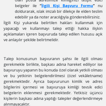
olan posta adresimize kimliğinizi tespit edici
belgeler ile
“
İlgili Kişi Başvuru Formu
”
nu
doldurarak, ıslak imzalı bir dilekçe ile elden teslim
edebilir ya da noter aracılığıyla gönderebilirsiniz.
İlgili Kişi yukarıda belirtilen hakları kullanmak için
yapacağı ve kullanmayı talep ettiği hakka ilişkin
açıklamaları içeren başvuruda talep edilen hususu açık
ve anlaşılır şekilde belirtmelidir.
Talep konusunun başvuranın şahsı ile ilgili olması
gerekmekle birlikte, başkası adına hareket ediliyor ise
başvuruyu yapanın bu konuda özel olarak yetkili olması
ve bu yetkinin belgelendirilmesi (özel vekâletname)
gerekmektedir. Ayrıca başvurunun kimlik ve adres
bilgilerini içermesi ve başvuruya kimliği tevsik edici
belgelerin eklenmesi gerekmektedir. Yetkisiz üçüncü
kişilerin başkası adına yaptığı talepler değerlendirmeye
alınmayacaktır.