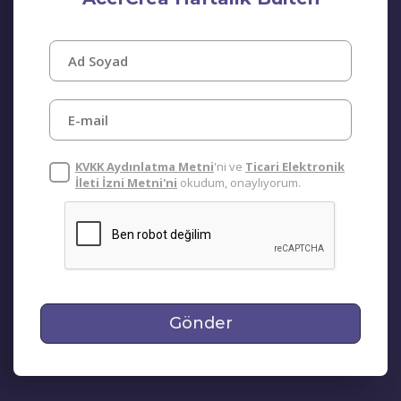
KVKK Aydınlatma Metni
'ni ve
Ticari Elektronik
İleti İzni Metni'ni
okudum, onaylıyorum.
Gönder