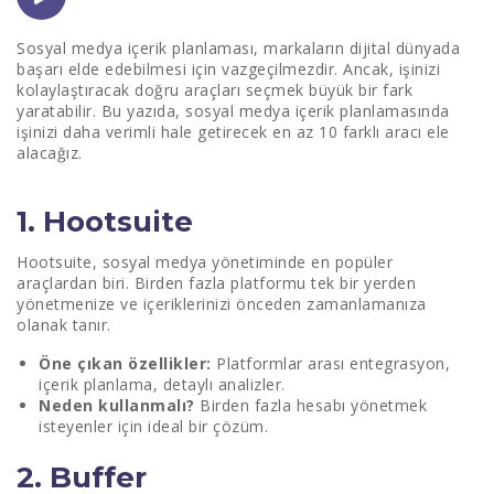
3. Trello
Sosyal medya içerik planlaması, markaların dijital dünyada
başarı elde edebilmesi için vazgeçilmezdir. Ancak, işinizi
4. CoSchedule
kolaylaştıracak doğru araçları seçmek büyük bir fark
yaratabilir. Bu yazıda, sosyal medya içerik planlamasında
5. Later
işinizi daha verimli hale getirecek en az 10 farklı aracı ele
alacağız.
6. Canva
7. Sprout Social
1. Hootsuite
8. Loomly
Hootsuite, sosyal medya yönetiminde en popüler
araçlardan biri. Birden fazla platformu tek bir yerden
9. Planoly
yönetmenize ve içeriklerinizi önceden zamanlamanıza
olanak tanır.
10. MeetEdgar
Öne çıkan özellikler:
Platformlar arası entegrasyon,
11. ContentCal
içerik planlama, detaylı analizler.
Neden kullanmalı?
Birden fazla hesabı yönetmek
12. Sendible
isteyenler için ideal bir çözüm.
Sosyal Medya İçerik Planlamasında Doğru Araç
2. Buffer
Seçimi