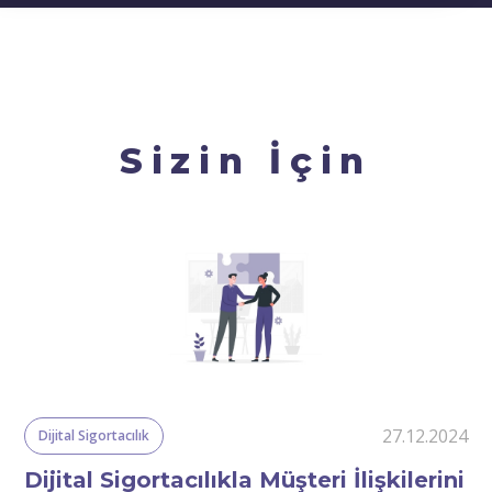
Sizin İçin
24
27.12.2024
Dijital Sigortacılık
Dijital Sigortacılıkla Müşteri İlişkilerini