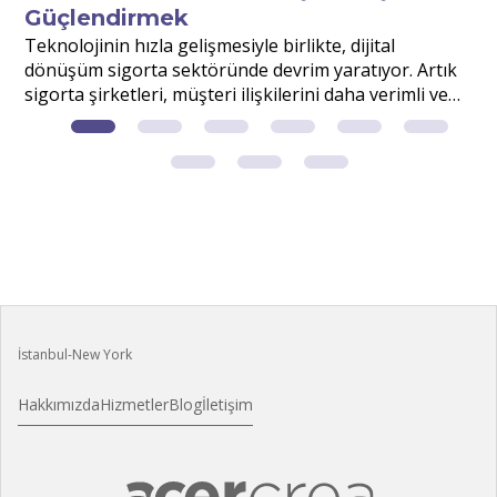
Güçlendirmek
r
Teknolojinin hızla gelişmesiyle birlikte, dijital
S
dönüşüm sigorta sektöründe devrim yaratıyor. Artık
v
sigorta şirketleri, müşteri ilişkilerini daha verimli ve
d
etkili yönetmek için dijital çözümlerden faydalanıyor.
m
?
İstanbul-New York
Hakkımızda
Hizmetler
Blog
İletişim