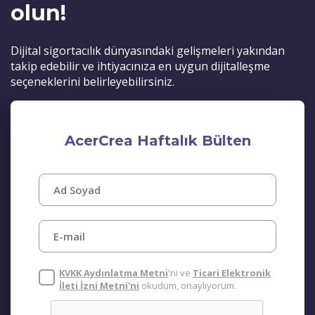
olun!
Dijital sigortacılık dünyasındaki gelişmeleri yakından
takip edebilir ve ihtiyacınıza en uygun dijitalleşme
seçeneklerini belirleyebilirsiniz.
AcerCrea Haftalık Bülten
KVKK Aydınlatma Metni
'ni ve
Ticari Elektronik
İleti İzni Metni'ni
okudum, onaylıyorum.