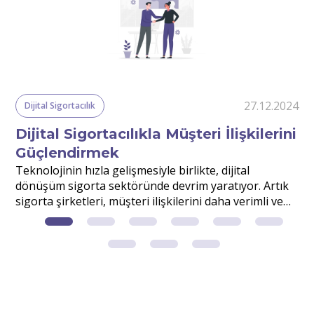
24
27.12.2024
Dijital Sigortacılık
Dijital Sigortacılıkla Müşteri İlişkilerini
Güçlendirmek
r
Teknolojinin hızla gelişmesiyle birlikte, dijital
S
dönüşüm sigorta sektöründe devrim yaratıyor. Artık
v
sigorta şirketleri, müşteri ilişkilerini daha verimli ve
d
etkili yönetmek için dijital çözümlerden faydalanıyor.
m