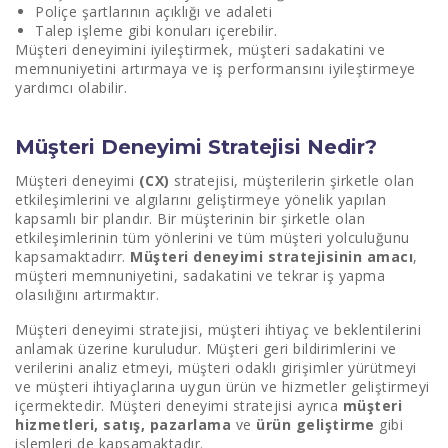
Poliçe şartlarının açıklığı ve adaleti
Talep işleme gibi konuları içerebilir.
Müşteri deneyimini iyileştirmek, müşteri sadakatini ve
memnuniyetini artırmaya ve iş performansını iyileştirmeye
yardımcı olabilir.
Müşteri Deneyimi Stratejisi Nedir?
Müşteri deneyimi
(CX)
stratejisi, müşterilerin şirketle olan
etkileşimlerini ve algılarını geliştirmeye yönelik yapılan
kapsamlı bir plandır. Bir müşterinin bir şirketle olan
etkileşimlerinin tüm yönlerini ve tüm müşteri yolculuğunu
kapsamaktadırr.
Müşteri deneyimi stratejisinin amacı
,
müşteri memnuniyetini, sadakatini ve tekrar iş yapma
olasılığını artırmaktır.
Müşteri deneyimi stratejisi, müşteri ihtiyaç ve beklentilerini
anlamak üzerine kuruludur. Müşteri geri bildirimlerini ve
verilerini analiz etmeyi, müşteri odaklı girişimler yürütmeyi
ve müşteri ihtiyaçlarına uygun ürün ve hizmetler geliştirmeyi
içermektedir. Müşteri deneyimi stratejisi ayrıca
müşteri
hizmetleri, satış, pazarlama
ve
ürün geliştirme
gibi
işlemleri de kapsamaktadır.