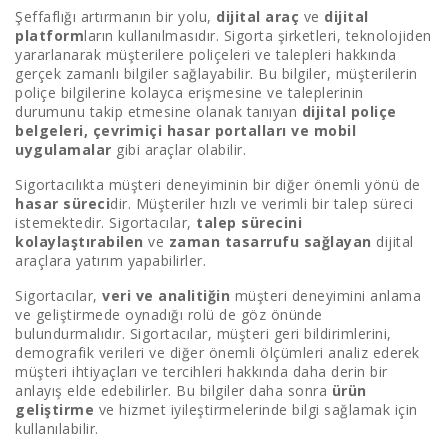
Şeffaflığı artırmanın bir yolu,
dijital araç
ve
dijital
platform
ların kullanılmasıdır. Sigorta şirketleri, teknolojiden
yararlanarak müşterilere poliçeleri ve talepleri hakkında
gerçek zamanlı bilgiler sağlayabilir. Bu bilgiler, müşterilerin
poliçe bilgilerine kolayca erişmesine ve taleplerinin
durumunu takip etmesine olanak tanıyan
dijital poliçe
belgeleri, çevrimiçi hasar portalları ve mobil
uygulamalar
gibi araçlar olabilir.
Sigortacılıkta müşteri deneyiminin bir diğer önemli yönü de
hasar süreci
dir. Müşteriler hızlı ve verimli bir talep süreci
istemektedir. Sigortacılar,
talep sürecini
kolaylaştırabilen
ve
zaman tasarrufu sağlayan
dijital
araçlara yatırım yapabilirler.
Sigortacılar,
veri ve analitiğin
müşteri deneyimini anlama
ve geliştirmede oynadığı rolü de göz önünde
bulundurmalıdır. Sigortacılar, müşteri geri bildirimlerini,
demografik verileri ve diğer önemli ölçümleri analiz ederek
müşteri ihtiyaçları ve tercihleri hakkında daha derin bir
anlayış elde edebilirler. Bu bilgiler daha sonra
ürün
geliştirme
ve hizmet iyileştirmelerinde bilgi sağlamak için
kullanılabilir.