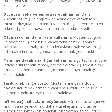
turları gibi sürükleyici deneyimler sağlamak için VR ve AR
kullanabilirler.
Duygusal zeka ve empatiye odaklanma:
Daha
kişiselleştirilmiş ve empatik deneyimler yaratmak için
müşteri duygularını anlamak ve bunlara yanıt vermek üzere
teknolojiyi kullanmaya odaklanmak gerekmektedir.
Otomasyonun daha fazla kullanımı:
Müşteri sorgularını
ve taleplerini işlemek için yapay zeka destekli sohbet
robotları kullanmak, süreçleri kolaylaştırmak ve verimliliği
artırmak için otomasyondan yararlanmak gerekmektedir.
Tahmine dayalı analitiğin kullanımı:
Sigortacılar, müşteri
ihtiyaçlarını tahmin etmek, proaktif olarak kişiselleştirilmiş
ürün ve hizmetler sunmak için tahmine dayalı analitiği
kullanmalıdır.
Sürdürülebilirliğe vurgu:
Müşterilerine çevre dostu
davranışları teşvik etmenin yanı sıra sürdürülebilir ürün ve
hizmetler geliştirmeye odaklanmalıdırlar.
IoT ve bağlı cihazların büyümesi:
Müşteri davranışını ve
riskini daha iyi anlamak, daha kişiselleştirilmiş ürün ve
hizmetler sunmak için giyilebilir cihazlardan gelen verileri