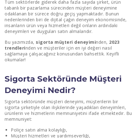
Tüm sektörlerde giderek daha fazla sayıda şirket, ürün
tabanlı bir pazarlama sürecinden müşteri deneyimine
2023 Sigortacılık Müşteri Deneyimi (CX) Trendleri
odaklanan bir sürece doğru geçiş yapmaktadır. Bunun
Nelerdir?
nedenlerinden biri de dijital çağın deneyim ekonomisinde,
insanların ürün veya hizmetleri değil onların ardındaki
deneyimleri ve duyguları satın almalarıdır.
Bu yazımızda,
sigorta müşteri deneyimi
nden,
2023
trendleri
nden ve müşteriler için en iyi değeri nasıl
sağlamaya çalışacağınız konusundan bahsettik. Keyifli
okumalar!
Sigorta Sektöründe Müşteri
Deneyimi Nedir?
Sigorta sektöründe müşteri deneyimi, müşterilerin bir
sigorta şirketiyle olan ilişkilerinde yaşadıkları deneyimleri,
ürünlerin ve hizmetlerin memnuniyetini ifade etmektedir. Bu
memnuniyet:
Poliçe satın alma kolaylığı,
Müşteri hizmetleri ve yardımseverliği,