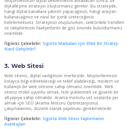
Müşterilerinizin dijital beklentilerini anladıktan sonra, bir
dijitalleşme stratejisi oluşturmanız gerekir. Bu stratejide,
hangi dijital kanallara yatırım yapacağınızı, hangi araçları
kullanacağınızı ve nasıl bir içerik üreteceğinizi
belirlemelisiniz. Stratejinizi oluştururken, sektördeki trendleri
ve rakiplerinizin faaliyetlerini de göz önünde bulundurmanız
önemlidir.
İlginizi Çekebilir:
Sigorta Markaları İçin Etkili Bir Strateji
Nasıl Geliştirilir?
3. Web Sitesi
Web siteniz, dijital varlığınızın merkezidir. Müşterilerinizin
kolayca bilgi edinebileceği ve teklif alabileceği, modern ve
kullanışlı bir web sitesine sahip olmanız önemlidir. Web
siteniz mobil uyumlu olmalı, hızlı yüklenmeli ve güvenli bir
altyapıya sahip olmalıdır. Arama motorlu üst sıralarda yer
almak için SEO (Arama Motoru Optimizasyonu)
çalışmalarının, düzenli olarak yapılması gerekmektedir.
İlginizi Çekebilir:
Sigorta Web Sitesi Yaptırmanın
Avantajları