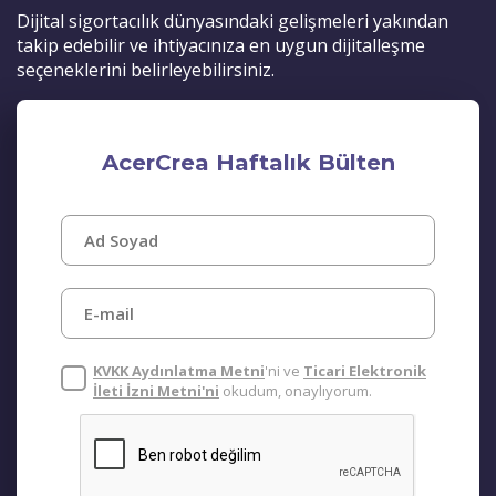
Dijital sigortacılık dünyasındaki gelişmeleri yakından
takip edebilir ve ihtiyacınıza en uygun dijitalleşme
seçeneklerini belirleyebilirsiniz.
AcerCrea Haftalık Bülten
KVKK Aydınlatma Metni
'ni ve
Ticari Elektronik
İleti İzni Metni'ni
okudum, onaylıyorum.