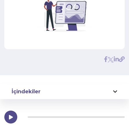
İçindekiler
Sigorta Sektöründe Dijitalleşmenin Önemi Nedir?
Müşteri Deneyimi ve Memnuniyeti
Operasyonel Verimlilik