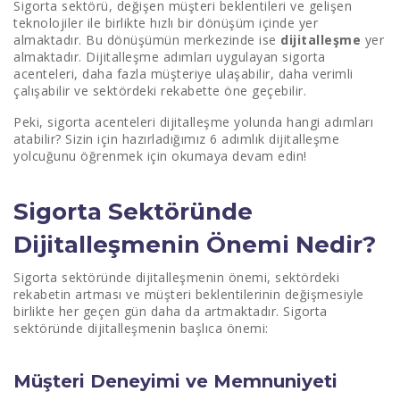
Sigorta sektörü, değişen müşteri beklentileri ve gelişen
teknolojiler ile birlikte hızlı bir dönüşüm içinde yer
Veri ve Analitik
almaktadır. Bu dönüşümün merkezinde ise
dijitalleşme
yer
almaktadır. Dijitalleşme adımları uygulayan sigorta
Rekabet Üstünlüğü
acenteleri, daha fazla müşteriye ulaşabilir, daha verimli
çalışabilir ve sektördeki rekabette öne geçebilir.
Uyum ve Regülasyon
Peki, sigorta acenteleri dijitalleşme yolunda hangi adımları
Sigorta Acenteleri İçin 6 Dijitalleşme Adımı
atabilir? Sizin için hazırladığımız 6 adımlık dijitalleşme
yolcuğunu öğrenmek için okumaya devam edin!
1. Müşterinizi Tanımak
2. Stratejinizi Oluşturmak
Sigorta Sektöründe
Dijitalleşmenin Önemi Nedir?
3. Web Sitesi
4. Dijital Pazarlama
Sigorta sektöründe dijitalleşmenin önemi, sektördeki
rekabetin artması ve müşteri beklentilerinin değişmesiyle
5. Müşteri İlişkileri Yönetimi (CRM)
birlikte her geçen gün daha da artmaktadır. Sigorta
sektöründe dijitalleşmenin başlıca önemi:
6. Yapay Zeka ve Chatbotlar
Müşteri Deneyimi ve Memnuniyeti