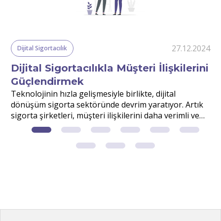
24
27.12.2024
Dijital Sigortacılık
Dijital Sigortacılıkla Müşteri İlişkilerini
Güçlendirmek
r
Teknolojinin hızla gelişmesiyle birlikte, dijital
S
dönüşüm sigorta sektöründe devrim yaratıyor. Artık
v
sigorta şirketleri, müşteri ilişkilerini daha verimli ve
d
etkili yönetmek için dijital çözümlerden faydalanıyor.
m
?