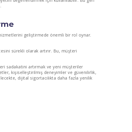
ini değerlendirmek için kullanılabilir. Bu geri
.
irme
 hizmetlerini geliştirmede önemli bir rol oynar.
tesini sürekli olarak artırır. Bu, müşteri
ri sadakatini artırmak ve yeni müşteriler
tler, kişiselleştirilmiş deneyimler ve güvenilirlik,
cekte, dijital sigortacılıkta daha fazla yenilik