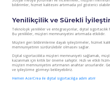
Sosyal medya yorumları ve incelemeler, müşteri memnuniyet
bildirimler, hizmet kalitesini artırmada yol gösterici olabilir
Yenilikçilik ve Sürekli İyileşt
Teknolojik yenilikler ve entegrasyonlar, dijital sigortacılık
Bu yenilikler, müşteri memnuniyetini artırmada etkilidir.
Müşteri geri bildirimlerine dayalı iyileştirmeler, hizmet kali
memnuniyetinin sürdürülebilir olmasını sağlar.
Dijital sigortacılıkta müşteri memnuniyeti sağlamak, müşte
kazanmak için kritik bir öneme sahiptir. Hızlı ve etkili hizme
müşteri memnuniyetini artırmanın anahtar unsurlarıdır. Gele
ve iyileştirme görmeyi bekleyebiliriz.
Hemen AcerCrea ile dijital sigortacılığa adım atın!