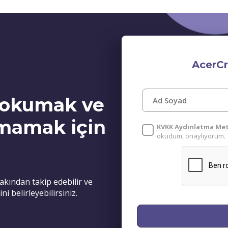
AcerCr
i okumak ve
rmamak için
KVKK Aydınlatma Me
okudum, onaylıyorum.
yakından takip edebilir ve
i belirleyebilirsiniz.