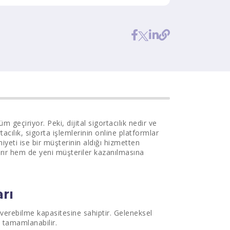
m geçiriyor. Peki, dijital sigortacılık nedir ve
cılık, sigorta işlemlerinin online platformlar
yeti ise bir müşterinin aldığı hizmetten
ırır hem de yeni müşteriler kazanılmasına
arı
ap verebilme kapasitesine sahiptir. Geleneksel
e tamamlanabilir.