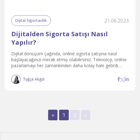
21.06.2023
Dijital Sigortacılık
Dijitalden Sigorta Satışı Nasıl
Yapılır?
Dijital dönüşüm çağında, online sigorta satışına nasıl
başlayacağınızı merak etmiş olabilirsiniz. Teknoloji, online
pazarlamayı her zamankinden daha kolay hale getirdi.
Tıklama başına ödeme reklamlarından sosyal medya ve
web sitesi araçlarına kadar, sigorta satış huniniz için
Tuğçe Akgül
müşteri adaylarını yakalamak en doğru seçenektir.
«
1
2
»