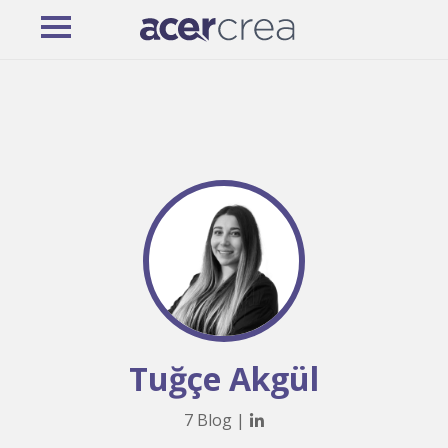
Tuğçe Akgül
7 Blog |