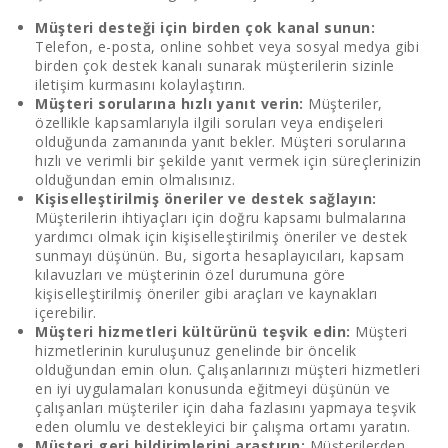
Müşteri desteği için birden çok kanal sunun:
Telefon, e-posta, online sohbet veya sosyal medya gibi
birden çok destek kanalı sunarak müşterilerin sizinle
iletişim kurmasını kolaylaştırın.
Müşteri sorularına hızlı yanıt verin:
Müşteriler,
özellikle kapsamlarıyla ilgili soruları veya endişeleri
olduğunda zamanında yanıt bekler. Müşteri sorularına
hızlı ve verimli bir şekilde yanıt vermek için süreçlerinizin
olduğundan emin olmalısınız.
Kişiselleştirilmiş öneriler ve destek sağlayın:
Müşterilerin ihtiyaçları için doğru kapsamı bulmalarına
yardımcı olmak için kişiselleştirilmiş öneriler ve destek
sunmayı düşünün. Bu, sigorta hesaplayıcıları, kapsam
kılavuzları ve müşterinin özel durumuna göre
kişiselleştirilmiş öneriler gibi araçları ve kaynakları
içerebilir.
Müşteri hizmetleri kültürünü teşvik edin:
Müşteri
hizmetlerinin kuruluşunuz genelinde bir öncelik
olduğundan emin olun. Çalışanlarınızı müşteri hizmetleri
en iyi uygulamaları konusunda eğitmeyi düşünün ve
çalışanları müşteriler için daha fazlasını yapmaya teşvik
eden olumlu ve destekleyici bir çalışma ortamı yaratın.
Müşteri geri bildirimlerini araştırın:
Müşterilerden