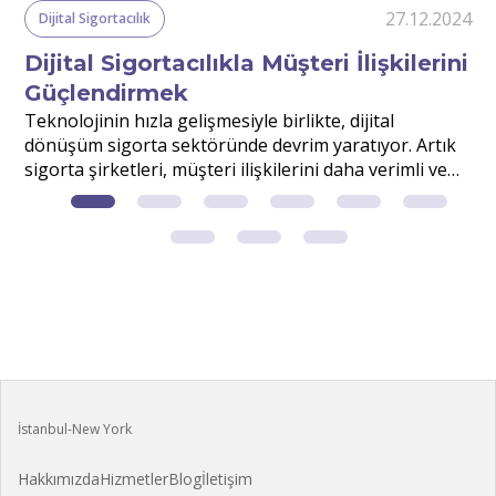
24
27.12.2024
Dijital Sigortacılık
Dijital Sigortacılıkla Müşteri İlişkilerini
Güçlendirmek
r
Teknolojinin hızla gelişmesiyle birlikte, dijital
S
dönüşüm sigorta sektöründe devrim yaratıyor. Artık
v
sigorta şirketleri, müşteri ilişkilerini daha verimli ve
d
etkili yönetmek için dijital çözümlerden faydalanıyor.
m
?
İstanbul-New York
Hakkımızda
Hizmetler
Blog
İletişim