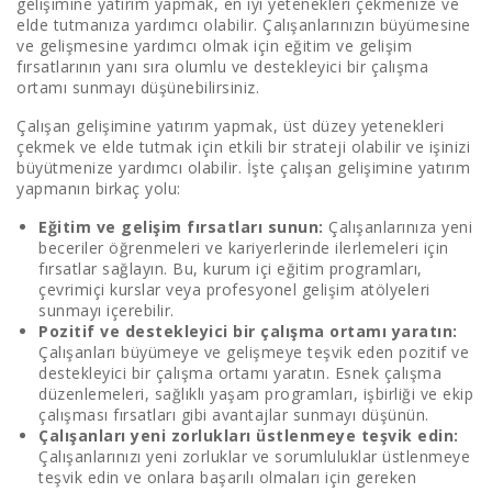
gelişimine yatırım yapmak, en iyi yetenekleri çekmenize ve
elde tutmanıza yardımcı olabilir. Çalışanlarınızın büyümesine
ve gelişmesine yardımcı olmak için eğitim ve gelişim
fırsatlarının yanı sıra olumlu ve destekleyici bir çalışma
ortamı sunmayı düşünebilirsiniz.
Çalışan gelişimine yatırım yapmak, üst düzey yetenekleri
çekmek ve elde tutmak için etkili bir strateji olabilir ve işinizi
büyütmenize yardımcı olabilir. İşte çalışan gelişimine yatırım
yapmanın birkaç yolu:
Eğitim ve gelişim fırsatları sunun:
Çalışanlarınıza yeni
beceriler öğrenmeleri ve kariyerlerinde ilerlemeleri için
fırsatlar sağlayın. Bu, kurum içi eğitim programları,
çevrimiçi kurslar veya profesyonel gelişim atölyeleri
sunmayı içerebilir.
Pozitif ve destekleyici bir çalışma ortamı yaratın:
Çalışanları büyümeye ve gelişmeye teşvik eden pozitif ve
destekleyici bir çalışma ortamı yaratın. Esnek çalışma
düzenlemeleri, sağlıklı yaşam programları, işbirliği ve ekip
çalışması fırsatları gibi avantajlar sunmayı düşünün.
Çalışanları yeni zorlukları üstlenmeye teşvik edin:
Çalışanlarınızı yeni zorluklar ve sorumluluklar üstlenmeye
teşvik edin ve onlara başarılı olmaları için gereken