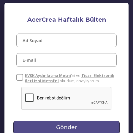
AcerCrea Haftalık Bülten
KVKK Aydınlatma Metni
'ni ve
Ticari Elektronik
İleti İzni Metni'ni
okudum, onaylıyorum.
Gönder