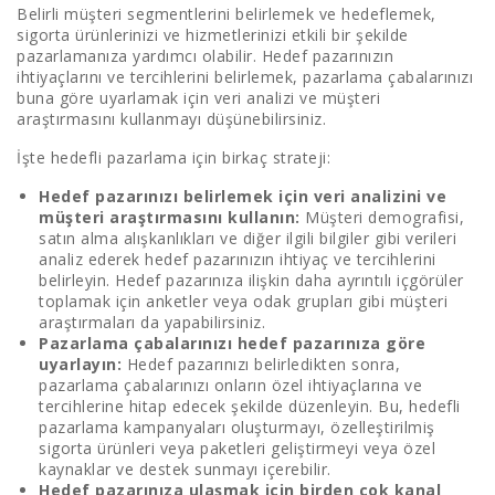
Belirli müşteri segmentlerini belirlemek ve hedeflemek,
sigorta ürünlerinizi ve hizmetlerinizi etkili bir şekilde
pazarlamanıza yardımcı olabilir. Hedef pazarınızın
ihtiyaçlarını ve tercihlerini belirlemek, pazarlama çabalarınızı
buna göre uyarlamak için veri analizi ve müşteri
araştırmasını kullanmayı düşünebilirsiniz.
İşte hedefli pazarlama için birkaç strateji:
Hedef pazarınızı belirlemek için veri analizini ve
müşteri araştırmasını kullanın:
Müşteri demografisi,
satın alma alışkanlıkları ve diğer ilgili bilgiler gibi verileri
analiz ederek hedef pazarınızın ihtiyaç ve tercihlerini
belirleyin. Hedef pazarınıza ilişkin daha ayrıntılı içgörüler
toplamak için anketler veya odak grupları gibi müşteri
araştırmaları da yapabilirsiniz.
Pazarlama çabalarınızı hedef pazarınıza göre
uyarlayın:
Hedef pazarınızı belirledikten sonra,
pazarlama çabalarınızı onların özel ihtiyaçlarına ve
tercihlerine hitap edecek şekilde düzenleyin. Bu, hedefli
pazarlama kampanyaları oluşturmayı, özelleştirilmiş
sigorta ürünleri veya paketleri geliştirmeyi veya özel
kaynaklar ve destek sunmayı içerebilir.
Hedef pazarınıza ulaşmak için birden çok kanal