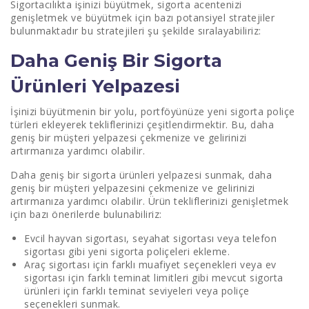
Sigortacılıkta işinizi büyütmek, sigorta acentenizi
genişletmek ve büyütmek için bazı potansiyel stratejiler
Teknolojiden Yararlanmak
bulunmaktadır bu stratejileri şu şekilde sıralayabiliriz:
Hedeflenen Pazarlamaya Odaklanın
Daha Geniş Bir Sigorta
Çalışan Gelişimine Yatırım Yapın
Ürünleri Yelpazesi
İşinizi büyütmenin bir yolu, portföyünüze yeni sigorta poliçe
türleri ekleyerek tekliflerinizi çeşitlendirmektir. Bu, daha
geniş bir müşteri yelpazesi çekmenize ve gelirinizi
artırmanıza yardımcı olabilir.
Daha geniş bir sigorta ürünleri yelpazesi sunmak, daha
geniş bir müşteri yelpazesini çekmenize ve gelirinizi
artırmanıza yardımcı olabilir. Ürün tekliflerinizi genişletmek
için bazı önerilerde bulunabiliriz:
Evcil hayvan sigortası, seyahat sigortası veya telefon
sigortası gibi yeni sigorta poliçeleri ekleme.
Araç sigortası için farklı muafiyet seçenekleri veya ev
sigortası için farklı teminat limitleri gibi mevcut sigorta
ürünleri için farklı teminat seviyeleri veya poliçe
seçenekleri sunmak.