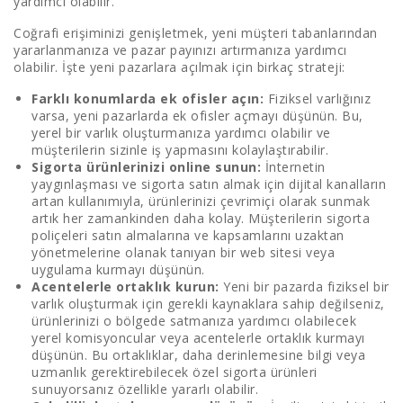
yardımcı olabilir.
Coğrafi erişiminizi genişletmek, yeni müşteri tabanlarından
yararlanmanıza ve pazar payınızı artırmanıza yardımcı
olabilir. İşte yeni pazarlara açılmak için birkaç strateji:
Farklı konumlarda ek ofisler açın:
Fiziksel varlığınız
varsa, yeni pazarlarda ek ofisler açmayı düşünün. Bu,
yerel bir varlık oluşturmanıza yardımcı olabilir ve
müşterilerin sizinle iş yapmasını kolaylaştırabilir.
Sigorta ürünlerinizi online sunun:
İnternetin
yaygınlaşması ve sigorta satın almak için dijital kanalların
artan kullanımıyla, ürünlerinizi çevrimiçi olarak sunmak
artık her zamankinden daha kolay. Müşterilerin sigorta
poliçeleri satın almalarına ve kapsamlarını uzaktan
yönetmelerine olanak tanıyan bir web sitesi veya
uygulama kurmayı düşünün.
Acentelerle ortaklık kurun:
Yeni bir pazarda fiziksel bir
varlık oluşturmak için gerekli kaynaklara sahip değilseniz,
ürünlerinizi o bölgede satmanıza yardımcı olabilecek
yerel komisyoncular veya acentelerle ortaklık kurmayı
düşünün. Bu ortaklıklar, daha derinlemesine bilgi veya
uzmanlık gerektirebilecek özel sigorta ürünleri
sunuyorsanız özellikle yararlı olabilir.