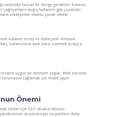
uğu arasında hassas bir denge gerektirir. Kullanıcı
el çağrışımların doğru kullanımı gibi çözümler,
ıların etkileşimini olumlu yönde etkiler.
inin kullanıcı dostu ve etkileşimli olmasını
arı, kullanıcıların web sitesi üzerinde kolayca
trendine uygun bir deneyim sağlar. Web sitesinin
ğini korumasını sağlamak için mobil uyum
O'nun Önemi
a web siteleri için SEO (Arama Motoru
güçlendirmenin ve potansiyel müşterilere daha