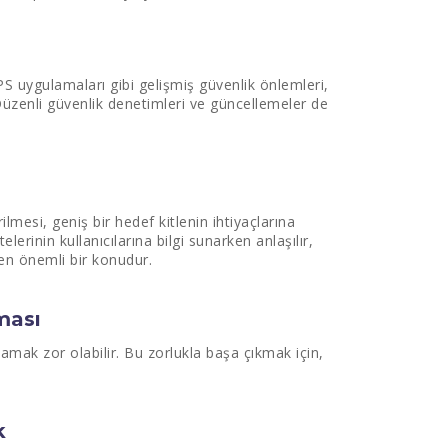
TPS uygulamaları gibi gelişmiş güvenlik önlemleri,
Düzenli güvenlik denetimleri ve güncellemeler de
rilmesi, geniş bir hedef kitlenin ihtiyaçlarına
telerinin kullanıcılarına bilgi sunarken anlaşılır,
yen önemli bir konudur.
ması
lamak zor olabilir. Bu zorlukla başa çıkmak için,
k