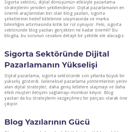
Sigorta sektörü, dijital dönüşümün etkisiyle pazarlama
stratejilerini yeniden şekillendiriyor. Dijital pazarlamanın en
Bilgilendirici İçerik Oluşturma
önemli araçlarından biri olan blog yazıları, sigorta
şirketlerinin hedef kitlelerine ulaşmasında ve marka
SEO Uyumlu Blog Yazıları
bilinirliğini artırmasında kritik bir rol oynuyor. Peki, sigorta
sektöründe blog yazıları gerçekten ne kadar önemli? Bu
Anahtar Kelime Araştırması
blogda, bu sorunun cevabını detaylı bir şekilde ele alacağız.
Başlık ve Meta Açıklamaları
Sigorta Sektöründe Dijital
Sigorta Bloglarının Yararları
Pazarlamanın Yükselişi
Bilinirliği Artırma
Dijital pazarlama, sigorta sektöründe son yıllarda büyük bir
Güven İnşa Etme
yükseliş gösterdi. Geleneksel pazarlama yöntemlerinin yerini
alan dijital stratejiler, daha geniş kitlelere ulaşmayı ve daha
Müşteri Sadakati Oluşturma
etkili müşteri iletişimi sağlamayı mümkün kılıyor. Blog
yazıları da bu stratejilerin vazgeçilmez bir parçası olarak öne
Blog Yazılarının Trafik Yaratmadaki Rolü
çıkıyor.
Organik Trafik
Blog Yazılarının Gücü
Sosyal Medya Entegrasyonu