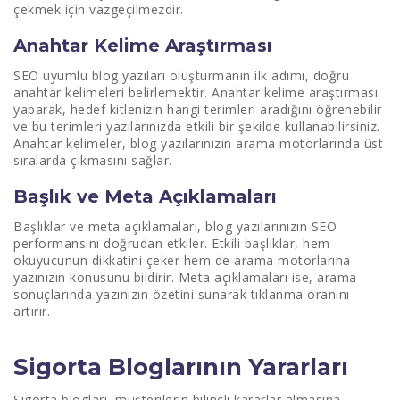
çekmek için vazgeçilmezdir.
Blog Yazılarının Ölçülmesi ve Analizi
Anahtar Kelime Araştırması
Performans Göstergeleri
SEO uyumlu blog yazıları oluşturmanın ilk adımı, doğru
anahtar kelimeleri belirlemektir. Anahtar kelime araştırması
Araçlar ve Yöntemler
yaparak, hedef kitlenizin hangi terimleri aradığını öğrenebilir
ve bu terimleri yazılarınızda etkili bir şekilde kullanabilirsiniz.
Blog Yazılarının Güncellenmesi
Anahtar kelimeler, blog yazılarınızın arama motorlarında üst
sıralarda çıkmasını sağlar.
Eski İçeriği Yenileme
Başlık ve Meta Açıklamaları
Sürekli İyileştirme
Başlıklar ve meta açıklamaları, blog yazılarınızın SEO
Sık Yapılan Hatalar ve Kaçınılması Gerekenler
performansını doğrudan etkiler. Etkili başlıklar, hem
okuyucunun dikkatini çeker hem de arama motorlarına
Yanlış Bilgi Paylaşımı
yazınızın konusunu bildirir. Meta açıklamaları ise, arama
sonuçlarında yazınızın özetini sunarak tıklanma oranını
SEO Kurallarına Uymamak
artırır.
Sigorta Şirketleri İçin Blog Yazma İpuçları
Sigorta Bloglarının Yararları
Uzman Görüşleri Almak
Sigorta blogları, müşterilerin bilinçli kararlar almasına