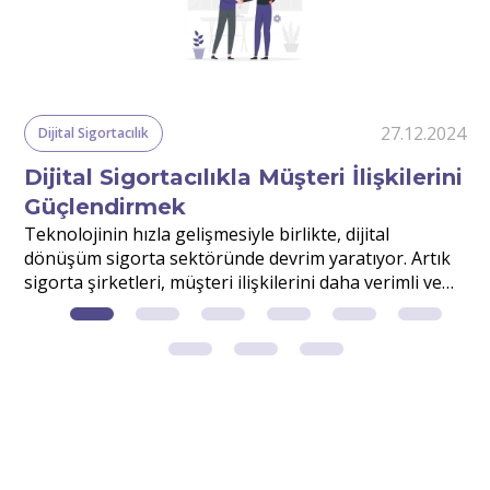
24
27.12.2024
Dijital Sigortacılık
Dijital Sigortacılıkla Müşteri İlişkilerini
Güçlendirmek
r
Teknolojinin hızla gelişmesiyle birlikte, dijital
S
dönüşüm sigorta sektöründe devrim yaratıyor. Artık
v
sigorta şirketleri, müşteri ilişkilerini daha verimli ve
d
etkili yönetmek için dijital çözümlerden faydalanıyor.
m
?