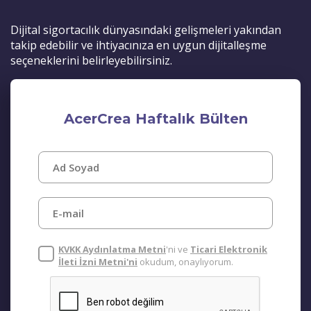
Dijital sigortacılık dünyasındaki gelişmeleri yakından
takip edebilir ve ihtiyacınıza en uygun dijitalleşme
seçeneklerini belirleyebilirsiniz.
AcerCrea Haftalık Bülten
KVKK Aydınlatma Metni
'ni ve
Ticari Elektronik
İleti İzni Metni'ni
okudum, onaylıyorum.