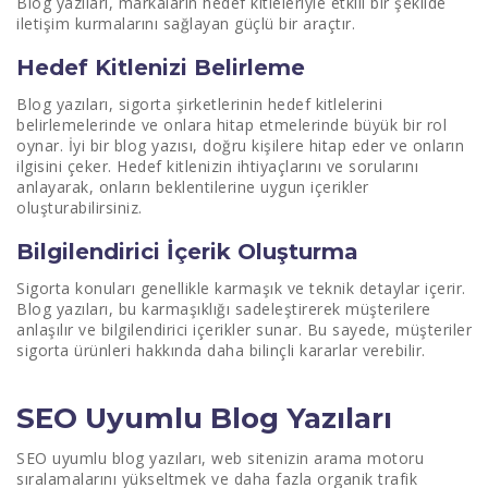
Blog yazıları, markaların hedef kitleleriyle etkili bir şekilde
İçerik Stratejisi Oluşturma
iletişim kurmalarını sağlayan güçlü bir araçtır.
Yayın Takvimi Hazırlama
Hedef Kitlenizi Belirleme
İçerik Türlerini Çeşitlendirme
Blog yazıları, sigorta şirketlerinin hedef kitlelerini
belirlemelerinde ve onlara hitap etmelerinde büyük bir rol
İlgi Çekici Blog Konuları
oynar. İyi bir blog yazısı, doğru kişilere hitap eder ve onların
ilgisini çeker. Hedef kitlenizin ihtiyaçlarını ve sorularını
Sık Sorulan Sorular
anlayarak, onların beklentilerine uygun içerikler
oluşturabilirsiniz.
Müşteri Hikayeleri
Bilgilendirici İçerik Oluşturma
Endüstri Haberleri
Sigorta konuları genellikle karmaşık ve teknik detaylar içerir.
Blog yazıları, bu karmaşıklığı sadeleştirerek müşterilere
Okuyucu Katılımını Artırma Yöntemleri
anlaşılır ve bilgilendirici içerikler sunar. Bu sayede, müşteriler
sigorta ürünleri hakkında daha bilinçli kararlar verebilir.
Görseller ve Videolar Kullanma
Etkileşimli İçerik
SEO Uyumlu Blog Yazıları
Başarılı Blog Örnekleri
SEO uyumlu blog yazıları, web sitenizin arama motoru
sıralamalarını yükseltmek ve daha fazla organik trafik
Başarı Hikayeleri