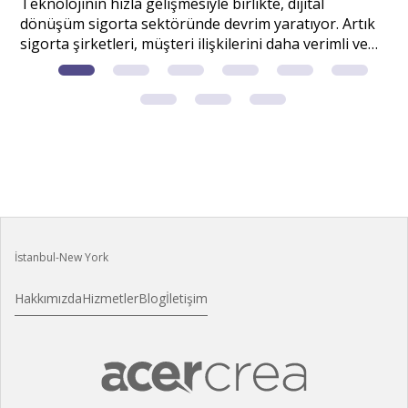
r
Teknolojinin hızla gelişmesiyle birlikte, dijital
S
dönüşüm sigorta sektöründe devrim yaratıyor. Artık
v
sigorta şirketleri, müşteri ilişkilerini daha verimli ve
d
etkili yönetmek için dijital çözümlerden faydalanıyor.
m
?
İstanbul-New York
Hakkımızda
Hizmetler
Blog
İletişim