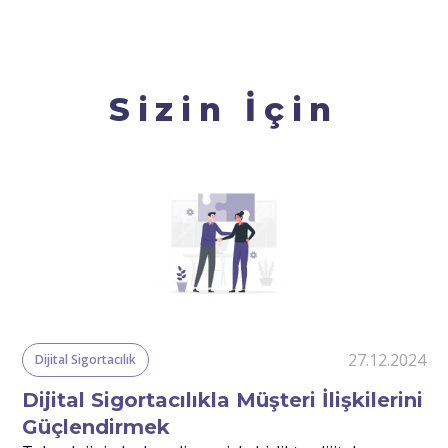
Sizin İçin
24
27.12.2024
Dijital Sigortacılık
Dijital Sigortacılıkla Müşteri İlişkilerini
Güçlendirmek