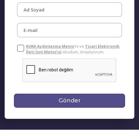
KVKK Aydınlatma Metni
'ni ve
Ticari Elektronik
İleti İzni Metni'ni
okudum, onaylıyorum.
Gönder