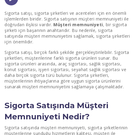
1- Müşteri Hizmetleri:
Sigorta satışı, sigorta şirketleri ve acenteleri için en önemli
işlemlerden biridir. Sigorta satışının müşteri memnuniyeti ile
2- Sigorta Poliçesi Detayları:
doğrudan ilişkisi vardır.
Müşteri memnuniyeti
, bir sigorta
şirketi için başarının anahtarıdır. Bu nedenle, sigorta
3- Sigorta Süreçleri:
satışında müşteri memnuniyetini sağlamak, sigorta şirketleri
için önemlidir.
4- Online Satış Kanalları:
Sigorta satışı, birçok farklı şekilde gerçekleştirilebilir. Sigorta
5- Müşteri Geri Bildirimleri:
şirketleri, müşterilerine farklı sigorta ürünleri sunar. Bu
sigorta ürünleri arasında, araç sigortası, sağlık sigortası,
6- Sigorta Şirketi İmajı:
konut sigortası, işyeri sigortası, seyahat sağlık sigortası ve
daha birçok sigorta türü bulunur. Sigorta şirketleri,
7- Müşteri İhtiyaçlarını Anlamak:
müşterilerinin ihtiyaçlarına göre uygun sigorta ürünlerini
sunarak müşteri memnuniyetini sağlamaya çalışmaktadır.
8- Müşteriye Doğru Bilgi Vermek:
Sigorta Satışında Müşteri
9- Düşük Sigorta Primleri:
Memnuniyeti Nedir?
10- Sürekli İletişim:
Sigorta satışında müşteri memnuniyeti, sigorta şirketlerinin
müşterilerine sunduğu hizmetlerin kalitesi, müşteri ile