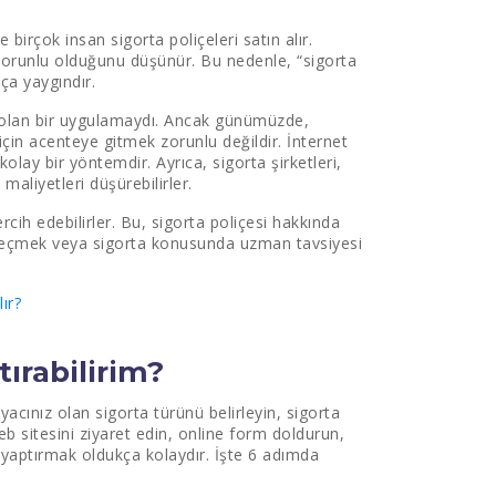
 birçok insan sigorta poliçeleri satın alır.
 zorunlu olduğunu düşünür. Bu nedenle, “sigorta
ça yaygındır.
 olan bir uygulamaydı. Ancak günümüzde,
 için acenteye gitmek zorunlu değildir. İnternet
olay bir yöntemdir. Ayrıca, sigorta şirketleri,
maliyetleri düşürebilirler.
rcih edebilirler. Bu, sigorta poliçesi hakkında
e seçmek veya sigorta konusunda uzman tavsiyesi
ır?
tırabilirim?
yacınız olan sigorta türünü belirleyin, sigorta
web sitesini ziyaret edin, online form doldurun,
 yaptırmak oldukça kolaydır. İşte 6 adımda