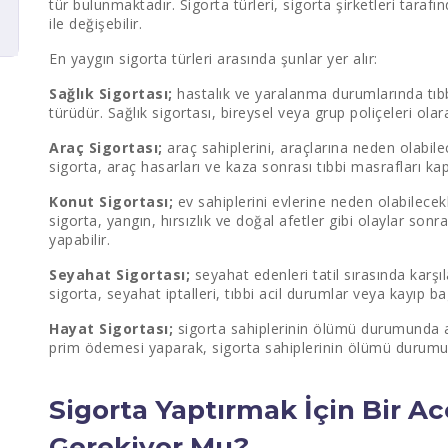
tür bulunmaktadır. Sigorta türleri, sigorta şirketleri taraf
ile değişebilir.
En yaygın sigorta türleri arasında şunlar yer alır:
Sağlık Sigortası;
hastalık ve yaralanma durumlarında tıbb
türüdür. Sağlık sigortası, bireysel veya grup poliçeleri olara
Araç Sigortası;
araç sahiplerini, araçlarına neden olabilec
sigorta, araç hasarları ve kaza sonrası tıbbi masrafları kap
Konut Sigortası;
ev sahiplerini evlerine neden olabilecekl
sigorta, yangın, hırsızlık ve doğal afetler gibi olaylar son
yapabilir.
Seyahat Sigortası;
seyahat edenleri tatil sırasında karşıl
sigorta, seyahat iptalleri, tıbbi acil durumlar veya kayıp bag
Hayat Sigortası;
sigorta sahiplerinin ölümü durumunda ai
prim ödemesi yaparak, sigorta sahiplerinin ölümü durumu
Sigorta Yaptırmak İçin Bir 
Gerekiyor Mu?