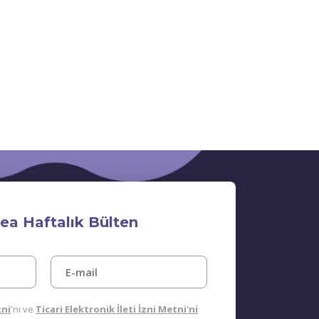
.
ea Haftalık Bülten
tni
'ni ve
Ticari Elektronik İleti İzni Metni'ni