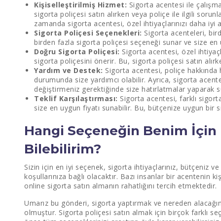
Kişiselleştirilmiş Hizmet:
Sigorta acentesi ile çalışma
sigorta poliçesi satın alırken veya poliçe ile ilgili sorun
zamanda sigorta acentesi, özel ihtiyaçlarınızı daha iyi a
Sigorta Poliçesi Seçenekleri:
Sigorta acenteleri, birde
birden fazla sigorta poliçesi seçeneği sunar ve size en
Doğru Sigorta Poliçesi:
Sigorta acentesi, özel ihtiyaç
sigorta poliçesini önerir. Bu, sigorta poliçesi satın alır
Yardım ve Destek:
Sigorta acentesi, poliçe hakkında
durumunda size yardımcı olabilir. Ayrıca, sigorta acent
değiştirmeniz gerektiğinde size hatırlatmalar yaparak sür
Teklif Karşılaştırması:
Sigorta acentesi, farklı sigort
size en uygun fiyatı sunabilir. Bu, bütçenize uygun bir s
Hangi Seçeneğin Benim İçin 
Bilebilirim?
Sizin için en iyi seçenek, sigorta ihtiyaçlarınız, bütçeniz ve
koşullarınıza bağlı olacaktır. Bazı insanlar bir acentenin kiş
online sigorta satın almanın rahatlığını tercih etmektedir.
Umarız bu gönderi, sigorta yaptırmak ve nereden alacağınız
olmuştur. Sigorta poliçesi satın almak için birçok farklı 