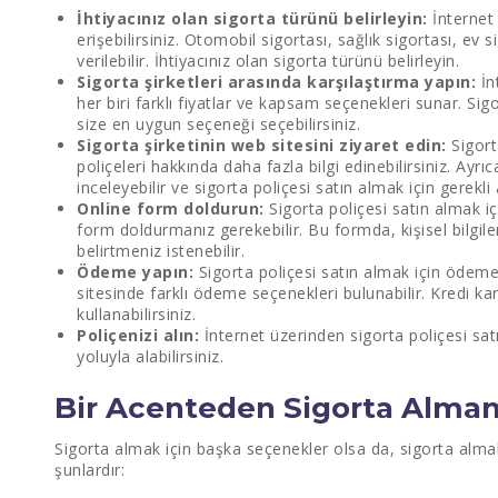
İhtiyacınız olan sigorta türünü belirleyin:
İnternet 
erişebilirsiniz. Otomobil sigortası, sağlık sigortası, ev s
verilebilir. İhtiyacınız olan sigorta türünü belirleyin.
Sigorta şirketleri arasında karşılaştırma yapın:
İn
her biri farklı fiyatlar ve kapsam seçenekleri sunar. Sig
size en uygun seçeneği seçebilirsiniz.
Sigorta şirketinin web sitesini ziyaret edin:
Sigort
poliçeleri hakkında daha fazla bilgi edinebilirsiniz. Ayrıc
inceleyebilir ve sigorta poliçesi satın almak için gerekli 
Online form doldurun:
Sigorta poliçesi satın almak iç
form doldurmanız gerekebilir. Bu formda, kişisel bilgile
belirtmeniz istenebilir.
Ödeme yapın:
Sigorta poliçesi satın almak için ödeme
sitesinde farklı ödeme seçenekleri bulunabilir. Kredi k
kullanabilirsiniz.
Poliçenizi alın:
İnternet üzerinden sigorta poliçesi sat
yoluyla alabilirsiniz.
Bir Acenteden Sigorta Almanı
Sigorta almak için başka seçenekler olsa da, sigorta almak 
şunlardır: