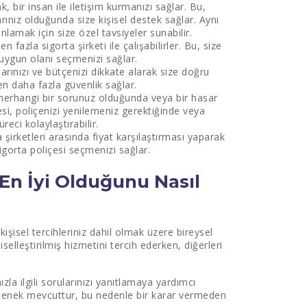
k, bir insan ile iletişim kurmanızı sağlar. Bu,
larınız olduğunda size kişisel destek sağlar. Aynı
nlamak için size özel tavsiyeler sunabilir.
n fazla sigorta şirketi ile çalışabilirler. Bu, size
 uygun olanı seçmenizi sağlar.
larınızı ve bütçenizi dikkate alarak size doğru
ken daha fazla güvenlik sağlar.
 herhangi bir sorunuz olduğunda veya bir hasar
esi, poliçenizi yenilemeniz gerektiğinde veya
eci kolaylaştırabilir.
a şirketleri arasında fiyat karşılaştırması yaparak
igorta poliçesi seçmenizi sağlar.
En İyi Olduğunu Nasıl
 kişisel tercihleriniz dahil olmak üzere bireysel
iselleştirilmiş hizmetini tercih ederken, diğerleri
la ilgili sorularınızı yanıtlamaya yardımcı
seçenek mevcuttur, bu nedenle bir karar vermeden