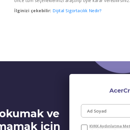
önce tüm seçeneklerinizi araştırıp öyle karar verebilirsiniz
İlginizi çekebilir:
Dijital Sigortacılık Nedir?
AcerCr
i okumak ve
rmamak için
KVKK Aydınlatma Me