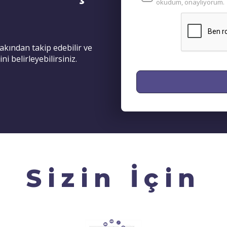
okudum, onaylıyorum.
yakından takip edebilir ve
i belirleyebilirsiniz.
Sizin İçin