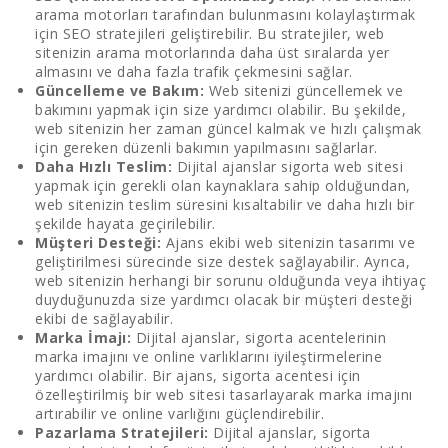
arama motorları tarafından bulunmasını kolaylaştırmak
için SEO stratejileri geliştirebilir. Bu stratejiler, web
sitenizin arama motorlarında daha üst sıralarda yer
almasını ve daha fazla trafik çekmesini sağlar.
Güncelleme ve Bakım:
Web sitenizi güncellemek ve
bakımını yapmak için size yardımcı olabilir. Bu şekilde,
web sitenizin her zaman güncel kalmak ve hızlı çalışmak
için gereken düzenli bakımın yapılmasını sağlarlar.
Daha Hızlı Teslim:
Dijital ajanslar sigorta web sitesi
yapmak için gerekli olan kaynaklara sahip olduğundan,
web sitenizin teslim süresini kısaltabilir ve daha hızlı bir
şekilde hayata geçirilebilir.
Müşteri Desteği:
Ajans ekibi web sitenizin tasarımı ve
geliştirilmesi sürecinde size destek sağlayabilir. Ayrıca,
web sitenizin herhangi bir sorunu olduğunda veya ihtiyaç
duyduğunuzda size yardımcı olacak bir müşteri desteği
ekibi de sağlayabilir.
Marka İmajı:
Dijital ajanslar, sigorta acentelerinin
marka imajını ve online varlıklarını iyileştirmelerine
yardımcı olabilir. Bir ajans, sigorta acentesi için
özelleştirilmiş bir web sitesi tasarlayarak marka imajını
artırabilir ve online varlığını güçlendirebilir.
Pazarlama Stratejileri:
Dijital ajanslar, sigorta