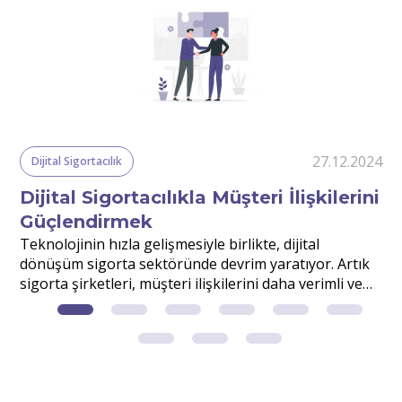
24
27.12.2024
Dijital Sigortacılık
Dijital Sigortacılıkla Müşteri İlişkilerini
Güçlendirmek
r
Teknolojinin hızla gelişmesiyle birlikte, dijital
S
dönüşüm sigorta sektöründe devrim yaratıyor. Artık
v
sigorta şirketleri, müşteri ilişkilerini daha verimli ve
d
etkili yönetmek için dijital çözümlerden faydalanıyor.
m