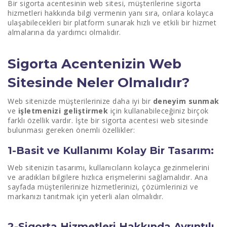
Bir sigorta acentesinin web sitesi, müşterilerine sigorta
hizmetleri hakkında bilgi vermenin yanı sıra, onlara kolayca
3-Online Sigorta Teklifleri ve Başvuru Formları:
ulaşabilecekleri bir platform sunarak hızlı ve etkili bir hizmet
almalarına da yardımcı olmalıdır.
4-İletişim Bilgileri:
5-Blog Sayfası:
Sigorta Acentenizin Web
6-Anlaşmalı Sigorta Şirketleri:
Sitesinde Neler Olmalıdır?
7-Mobil Uyumluluk:
Web sitenizde müşterilerinize daha iyi bir
deneyim sunmak
ve
işletmenizi geliştirmek
için kullanabileceğiniz birçok
Sigorta Web Sitesi Yaparken Ajans İle Çalışmak Neler
farklı özellik vardır. İşte bir sigorta acentesi web sitesinde
Sağlar?
bulunması gereken önemli özellikler:
Sigorta Web Sitesi Tasarımında En Çok Dikkat
1-Basit ve Kullanımı Kolay Bir Tasarım:
Edilmesi Gerekenler Nelerdir?
Web sitenizin tasarımı, kullanıcıların kolayca gezinmelerini
Sigorta Acenteleri Neden Dijital Ajans İle Çalışmalı?
ve aradıkları bilgilere hızlıca erişmelerini sağlamalıdır. Ana
sayfada müşterilerinize hizmetlerinizi, çözümlerinizi ve
markanızı tanıtmak için yeterli alan olmalıdır.
2-Sigorta Hizmetleri Hakkında Ayrıntılı