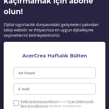
kaçırmamak için abone
olun!
Dijital sigortacılık dünyasındaki gelişmeleri yakından
takip edebilir ve ihtiyacınıza en uygun dijitalleşme
seçeneklerini belirleyebilirsiniz.
AcerCrea Haftalık Bülten
KVKK Aydınlatma Metni
'ni ve
Ticari Elektronik
İleti İzni Metni'ni
okudum, onaylıyorum.