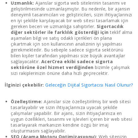
Uzmanlık:
Ajanslar sigorta web sitelerinin tasarımı ve
geliştirilmesinde uzmanlaşmıştır. Bu nedenle, bir ajansın
deneyimli tasarımcıları ve geliştiricileri, sizin ihtiyaçlarınızı
en iyi şekilde karşılayacak bir web sitesi tasarlamak için
gereken beceri ve uzmanlığa sahiptirler.
Sigortacılık
diğer sektörler ile farklılık gösterdiği için
teklif alma
aşamaları bilgi ve satış odaklı içerikleri ön plana
çıkartmak için son kullanıcının analizinin iyi yapılması
gerekmektedir. Bu sebeple sadece sigorta sektörünü
bilen kişiler tarafından yapılması size büyük avantajlar
sağlayacaktır.
AcerCrea ekibi sadece sigorta
sektörüne özel hizmet verdiğinden
bizimle çalışmak
sizi rakiplerinizin önüne daha hızlı geçirecektir.
İlginizi çekebilir:
Geleceğin Dijital Sigortacısı Nasıl Olunur?
Özelleştirme:
Ajanslar size özelleştirilmiş bir web sitesi
tasarlayabilir ve sizin ihtiyaçlarınıza uyacak şekilde
çalışmalar yapabilir. Bir ajans, sizin ihtiyaçlarınıza en
uygun özellikleri, tasarımı ve işlevleri içeren bir web sitesi
tasarlayarak markanızın kendine özgü bir imaj
oluşturmasını sağlayabilir.
SEO (Arama Motoru Optimizasyonu):
Web sitenizin