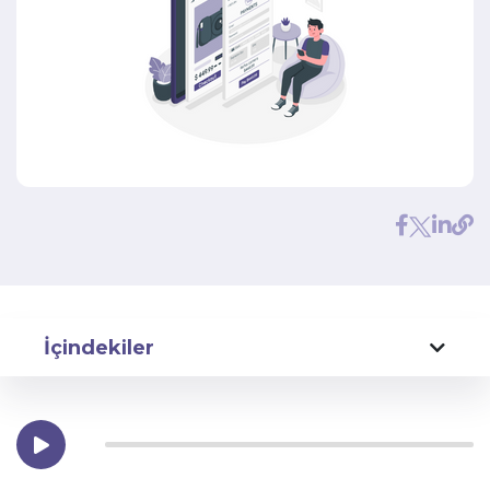
İçindekiler
Sigorta Acentenizin Web Sitesinde Neler Olmalıdır?
1-Basit ve Kullanımı Kolay Bir Tasarım:
2-Sigorta Hizmetleri Hakkında Ayrıntılı Bilgi: