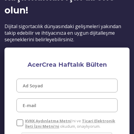
olun!
Dijital sigortacılık dünyasındaki gelişmeleri yakından
takip edebilir ve ihtiyacınıza en uygun dijitalleşme
seçeneklerini belirleyebilirsiniz.
AcerCrea Haftalık Bülten
KVKK Aydınlatma Metni
'ni ve
Ticari Elektronik
İleti İzni Metni'ni
okudum, onaylıyorum.