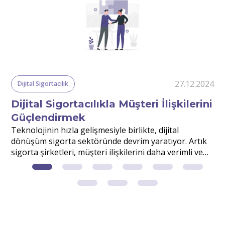
24
27.12.2024
Dijital Sigortacılık
Dijital Sigortacılıkla Müşteri İlişkilerini
Güçlendirmek
r
Teknolojinin hızla gelişmesiyle birlikte, dijital
S
dönüşüm sigorta sektöründe devrim yaratıyor. Artık
v
sigorta şirketleri, müşteri ilişkilerini daha verimli ve
d
etkili yönetmek için dijital çözümlerden faydalanıyor.
m