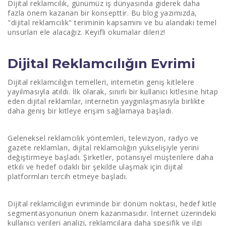
Dijital reklamcılık, günümüz iş dünyasında giderek daha
fazla önem kazanan bir konsepttir. Bu blog yazımızda,
2. SEO Stratejileri
"dijital reklamcılık" teriminin kapsamını ve bu alandaki temel
unsurları ele alacağız. Keyifli okumalar dileriz!
3. Sosyal Medya Pazarlaması
4. İçerik Pazarlama
Dijital Reklamcılığın Evrimi
5. E-posta Pazarlaması
Dijital reklamcılığın temelleri, internetin geniş kitlelere
yayılmasıyla atıldı. İlk olarak, sınırlı bir kullanıcı kitlesine hitap
6. Veri Analizi ve Analitik
eden dijital reklamlar, internetin yaygınlaşmasıyla birlikte
daha geniş bir kitleye erişim sağlamaya başladı.
7. Mobil Uyumlu Reklamcılık
8. Hedef Kitle Segmentasyonu
Geleneksel reklamcılık yöntemleri, televizyon, radyo ve
gazete reklamları, dijital reklamcılığın yükselişiyle yerini
9. Programatik Reklamcılık
değiştirmeye başladı. Şirketler, potansiyel müşterilere daha
etkili ve hedef odaklı bir şekilde ulaşmak için dijital
Dijital Reklamcılığın Avantajları
platformları tercih etmeye başladı.
1. Maliyet Etkinliği
Dijital reklamcılığın evriminde bir dönüm noktası, hedef kitle
segmentasyonunun önem kazanmasıdır. İnternet üzerindeki
2. Hedef Kitleye Ulaşma
kullanıcı verileri analizi, reklamcılara daha spesifik ve ilgi