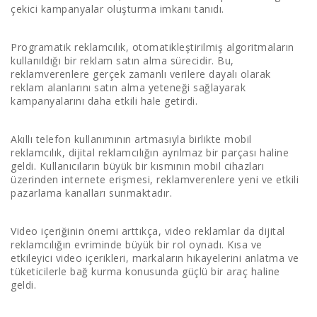
çekici kampanyalar oluşturma imkanı tanıdı.
3. Ölçülebilirlik ve Analiz
4. Anında Etkileşim ve Geri Bildirim
Programatik reklamcılık, otomatikleştirilmiş algoritmaların
kullanıldığı bir reklam satın alma sürecidir. Bu,
5. Geniş Kitlelere Erişim
reklamverenlere gerçek zamanlı verilere dayalı olarak
reklam alanlarını satın alma yeteneği sağlayarak
6. Esneklik ve Hız
kampanyalarını daha etkili hale getirdi.
7. İnteraktif İçerikler
Akıllı telefon kullanımının artmasıyla birlikte mobil
Dijital Reklamcılıktaki Zorluklar
reklamcılık, dijital reklamcılığın ayrılmaz bir parçası haline
geldi. Kullanıcıların büyük bir kısmının mobil cihazları
1. Ad Dolandırıcılığı
üzerinden internete erişmesi, reklamverenlere yeni ve etkili
pazarlama kanalları sunmaktadır.
2. Hızla Değişen Algoritmalar
Video içeriğinin önemi arttıkça, video reklamlar da dijital
3. Reklam Yorgunluğu
reklamcılığın evriminde büyük bir rol oynadı. Kısa ve
etkileyici video içerikleri, markaların hikayelerini anlatma ve
4. Veri Gizliliği Endişeleri
tüketicilerle bağ kurma konusunda güçlü bir araç haline
geldi.
5. Mobil Uyum Zorlukları
6. Reklam Engelleme Yazılımları