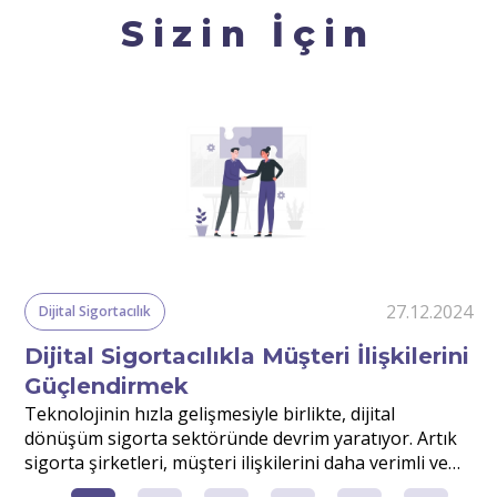
Sizin İçin
24
27.12.2024
Dijital Sigortacılık
Dijital Sigortacılıkla Müşteri İlişkilerini
Güçlendirmek
r
Teknolojinin hızla gelişmesiyle birlikte, dijital
S
dönüşüm sigorta sektöründe devrim yaratıyor. Artık
v
sigorta şirketleri, müşteri ilişkilerini daha verimli ve
d
etkili yönetmek için dijital çözümlerden faydalanıyor.
m