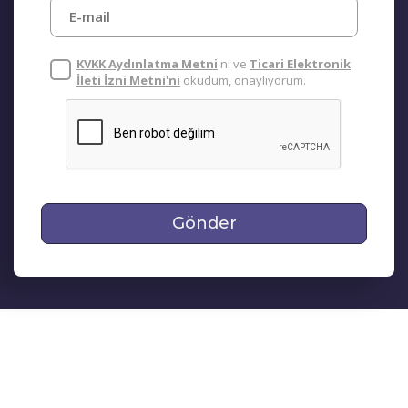
KVKK Aydınlatma Metni
'ni ve
Ticari Elektronik
İleti İzni Metni'ni
okudum, onaylıyorum.
Gönder