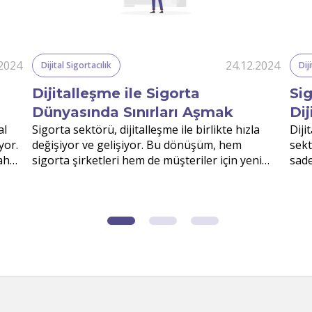
.2024
24.12.2024
Dijital Sigortacılık
Dij
Dijitalleşme ile Sigorta
Sig
Dünyasında Sınırları Aşmak
Di
al
Sigorta sektörü, dijitalleşme ile birlikte hızla
Diji
yor.
değişiyor ve gelişiyor. Bu dönüşüm, hem
sekt
daha
sigorta şirketleri hem de müşteriler için yeni
sade
fırsatlar yaratırken, sektördeki mevcut
kaza
süreçleri daha etkili ve verimli hale getiriyor.