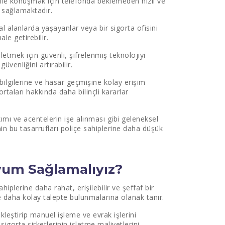
 ile konuşmak için telefonda beklemeden hızlı ve
ı sağlamaktadır.
sal alanlarda yaşayanlar veya bir sigorta ofisini
ale getirebilir.
iletmek için güvenli, şifrelenmiş teknolojiyi
güvenliğini artırabilir.
e bilgilerine ve hasar geçmişine kolay erişim
rtaları hakkında daha bilinçli kararlar
akımı ve acentelerin işe alınması gibi geleneksel
erinin bu tasarrufları poliçe sahiplerine daha düşük
Uyum Sağlamalıyız?
ahiplerine daha rahat, erişilebilir ve şeffaf bir
e daha kolay talepte bulunmalarına olanak tanır.
kleştirip manuel işleme ve evrak işlerini
 sigorta şirketlerinin işletme maliyetlerini