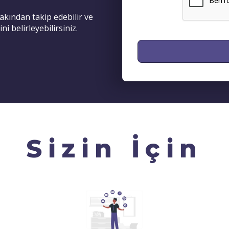
yakından takip edebilir ve
i belirleyebilirsiniz.
Sizin İçin