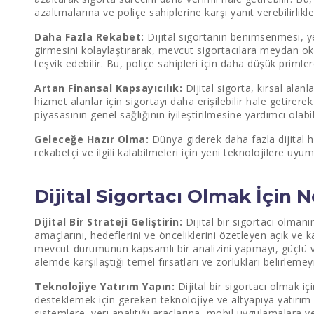
azaltmalarına ve poliçe sahiplerine karşı yanıt verebilirlikle
Daha Fazla Rekabet:
Dijital sigortanın benimsenmesi, ye
girmesini kolaylaştırarak, mevcut sigortacılara meydan o
teşvik edebilir. Bu, poliçe sahipleri için daha düşük primle
Artan Finansal Kapsayıcılık:
Dijital sigorta, kırsal alanl
hizmet alanlar için sigortayı daha erişilebilir hale getirer
piyasasının genel sağlığının iyileştirilmesine yardımcı olabil
Geleceğe Hazır Olma:
Dünya giderek daha fazla dijital h
rekabetçi ve ilgili kalabilmeleri için yeni teknolojilere u
Dijital Sigortacı Olmak İçin 
Dijital Bir Strateji Geliştirin:
Dijital bir sigortacı olmanı
amaçlarını, hedeflerini ve önceliklerini özetleyen açık ve k
mevcut durumunun kapsamlı bir analizini yapmayı, güçlü ve 
alemde karşılaştığı temel fırsatları ve zorlukları belirlemeyi
Teknolojiye Yatırım Yapın:
Dijital bir sigortacı olmak iç
desteklemek için gereken teknolojiye ve altyapıya yatırım
sistemlere, veri analitiği araçlarına, mobil uygulamalara 