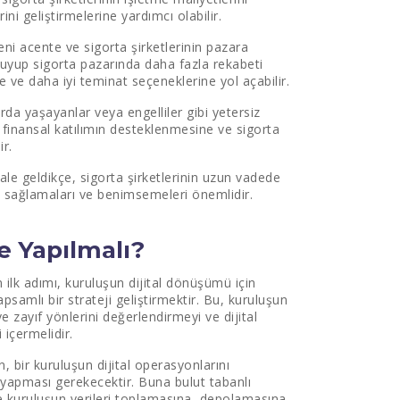
rini geliştirmelerine yardımcı olabilir.
ni acente ve sigorta şirketlerinin pazara
kuyup sigorta pazarında daha fazla rekabeti
re ve daha iyi teminat seçeneklerine yol açabilir.
arda yaşayanlar veya engelliler gibi yetersiz
ek finansal katılımın desteklenmesine ve sigorta
ir.
ale geldikçe, sigorta şirketlerinin uzun vadede
yum sağlamaları ve benimsemeleri önemlidir.
Ne Yapılmalı?
n ilk adımı, kuruluşun dijital dönüşümü için
apsamlı bir strateji geliştirmektir. Bu, kuruluşun
zayıf yönlerini değerlendirmeyi ve dijital
 içermelidir.
in, bir kuruluşun dijital operasyonlarını
 yapması gerekecektir. Buna bulut tabanlı
ve kuruluşun verileri toplamasına, depolamasına