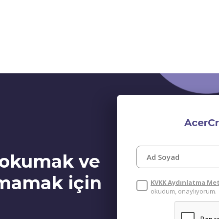
AcerCr
i okumak ve
rmamak için
KVKK Aydınlatma Me
okudum, onaylıyorum.