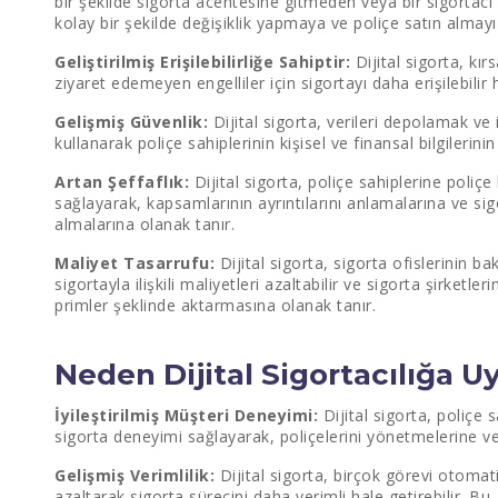
bir şekilde sigorta acentesine gitmeden veya bir sigortacı
kolay bir şekilde değişiklik yapmaya ve poliçe satın almay
Geliştirilmiş Erişilebilirliğe Sahiptir:
Dijital sigorta, kır
ziyaret edemeyen engelliler için sigortayı daha erişilebilir h
Gelişmiş Güvenlik:
Dijital sigorta, verileri depolamak ve 
kullanarak poliçe sahiplerinin kişisel ve finansal bilgilerinin 
Artan Şeffaflık:
Dijital sigorta, poliçe sahiplerine poliç
sağlayarak, kapsamlarının ayrıntılarını anlamalarına ve sigo
almalarına olanak tanır.
Maliyet Tasarrufu:
Dijital sigorta, sigorta ofislerinin b
sigortayla ilişkili maliyetleri azaltabilir ve sigorta şirketl
primler şeklinde aktarmasına olanak tanır.
Neden Dijital Sigortacılığa 
İyileştirilmiş Müşteri Deneyimi:
Dijital sigorta, poliçe s
sigorta deneyimi sağlayarak, poliçelerini yönetmelerine v
Gelişmiş Verimlilik:
Dijital sigorta, birçok görevi otomati
azaltarak sigorta sürecini daha verimli hale getirebilir. Bu,