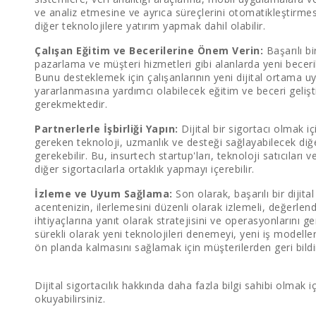
ve analiz etmesine ve ayrıca süreçlerini otomatikleştirme
diğer teknolojilere yatırım yapmak dahil olabilir.
Çalışan Eğitim ve Becerilerine Önem Verin:
Başarılı bi
pazarlama ve müşteri hizmetleri gibi alanlarda yeni beceril
Bunu desteklemek için çalışanlarının yeni dijital ortama
yararlanmasına yardımcı olabilecek eğitim ve beceri geliş
gerekmektedir.
Partnerlerle İşbirliği Yapın:
Dijital bir sigortacı olmak i
gereken teknoloji, uzmanlık ve desteği sağlayabilecek diğer 
gerekebilir. Bu, insurtech startup'ları, teknoloji satıcılar
diğer sigortacılarla ortaklık yapmayı içerebilir.
İzleme ve Uyum Sağlama:
Son olarak, başarılı bir dijita
acentenizin, ilerlemesini düzenli olarak izlemeli, değerlen
ihtiyaçlarına yanıt olarak stratejisini ve operasyonlarını ge
sürekli olarak yeni teknolojileri denemeyi, yeni iş modelle
ön planda kalmasını sağlamak için müşterilerden geri bildir
Dijital sigortacılık hakkında daha fazla bilgi sahibi olmak iç
okuyabilirsiniz.