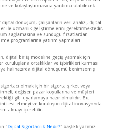
sine ve kolaylaştırmasına yardımcı olabilecek
r dijital dönüşüm, çalışanların veri analizi, dijital
er ile uzmanlık geliştirmelerini gerektirmektedir.
 uyum sağlamasına ve sunduğu fırsatlardan
tirme programlarına yatırım yapmaları
çin, dijital bir iş modeline geçiş yapmak için
kuruluşlarla ortaklıklar ve işbirlikleri kurması
ı veya halihazırda dijital dönüşümü benimsemiş
l sigortacı olmak için bir sigorta şirket veya
dirmeli, değişen pazar koşullarına ve müşteri
rektiği gibi uyarlamaya hazır olmalıdır. Bu,
rini test etmeyi ve kuruluşun dijital inovasyonda
im almayı içerebilir.
in "
Dijital Sigortacılık Nedir?
" başlıklı yazımızı