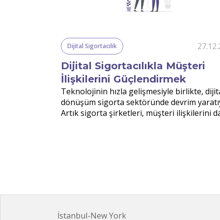
04.12.2024
27.12
Dijital Sigortacılık
e Sigorta
Dijital Sigortacılıkla Müşteri
Gelişim
İlişkilerini Güçlendirmek
ümüzde, birçok
Teknolojinin hızla gelişmesiyle birlikte, dijit
 geçiriyor.
dönüşüm sigorta sektöründe devrim yaratı
rimden nasibini
Artık sigorta şirketleri, müşteri ilişkilerini 
ntemlerini
verimli ve etkili yönetmek için dijital
klik (VR),
çözümlerden faydalanıyor.
de çığır açan
r. Sigorta
ni geliştirmek,
getirmek ve
liyet yaratmak
 fazla
igorta
İstanbul-New York