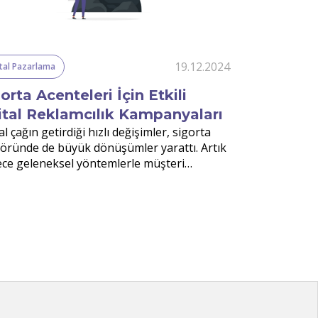
19.12.2024
ital Pazarlama
Dijital Sigortacılı
orta Acenteleri İçin Etkili
Dijital Sig
jital Reklamcılık Kampanyaları
(Business 
tal çağın getirdiği hızlı değişimler, sigorta
Uygulamal
öründe de büyük dönüşümler yarattı. Artık
Sigorta sektörü
ce geleneksel yöntemlerle müşteri
bir değişim sü
nmak yeterli değil.
beklentilerini
hale gelmesi ve
yükselişi, iş z
hayati bir araç 