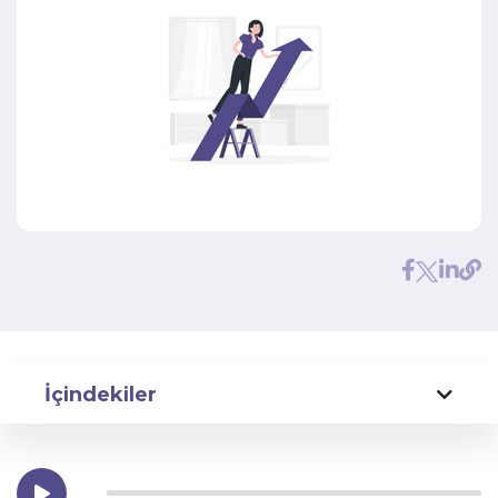
İçindekiler
Dijital Sigorta Nedir?
Online Sigortanın Avantajları Nelerdir?