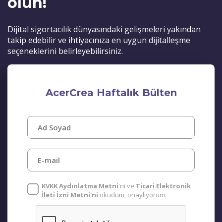
olun!
Dijital sigortacılık dünyasındaki gelişmeleri yakından
takip edebilir ve ihtiyacınıza en uygun dijitalleşme
seçeneklerini belirleyebilirsiniz.
AcerCrea Haftalık Bülten
KVKK Aydınlatma Metni
'ni ve
Ticari Elektronik
İleti İzni Metni'ni
okudum, onaylıyorum.