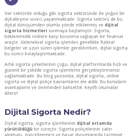
Dijital Poliçe Nedir?
Her sektörde olduğu gibi sigorta sektöründe de yoğun bir
dijitalleşme süreci yaşanmaktadır. Sigorta sektörü de bu
Dijital Sigorta Türleri Nelerdir?
dijital dönüşümden olumlu yönde etkilenmiş ve
dijital
sigorta hizmetleri
sunmaya başlamıştır. Sigorta,
1. Otomobil Sigortası
beklenmedik risklere karşı korunma sağlayan bir finansal
araçtır. Geleneksel sigorta işlemleri genellikle fiziksel
2. Konut Sigortası
belgeler ve uzun süren işlemler gerektirirken, dijital sigorta
bu süreci kolaylaştırmaktadır.
3. Seyahat Sigortası
Artık sigorta şirketlerinin çoğu, dijital platformlarda hızlı ve
4. Sağlık Sigortası
güvenli bir şekilde sigorta işlemlerini gerçekleştirmenizi
sağlamaktadır. Bu blog yazısında, dijital sigorta, online
Dijital Sigortanın Artıları
sigorta ve dijital poliçe kavramlarını ele aldık. Bu konuların
avantajlarını ve öneminden bahsettik. Keyifli okumalar
Dijital Sigorta Altyapısını Nasıl Sağlarım?
dileriz!
Nasıl Dijital Sigorta Satın Alabilirsiniz?
Dijital Sigorta Nedir?
Sigorta Hizmetlerinde Dijitalleşmenin Geleceği
Dijital sigorta, sigorta işlemlerinin
dijital ortamda
yürütüldüğü
bir süreçtir. Sigorta poliçelerinin satın
alınması, güncellenmesi ve hasar durumlarında tazminat