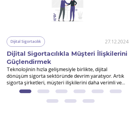
24
27.12.2024
Dijital Sigortacılık
Dijital Sigortacılıkla Müşteri İlişkilerini
Güçlendirmek
r
Teknolojinin hızla gelişmesiyle birlikte, dijital
S
dönüşüm sigorta sektöründe devrim yaratıyor. Artık
v
sigorta şirketleri, müşteri ilişkilerini daha verimli ve
d
etkili yönetmek için dijital çözümlerden faydalanıyor.
m