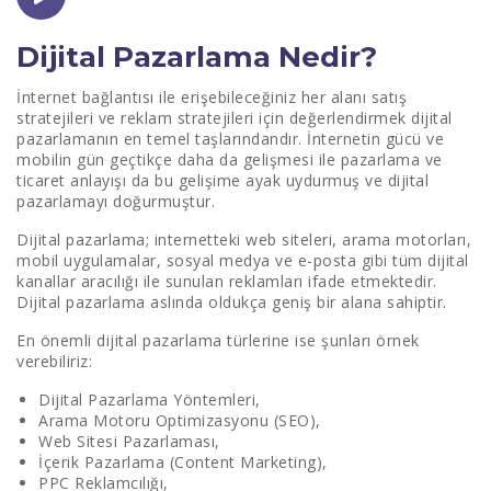
Dijital Pazarlama Nasıl Yapılır?
Dijital Pazarlama Nedir?
Dijital Pazarlama Çeşitleri Nelerdir?
İnternet bağlantısı ile erişebileceğiniz her alanı satış
stratejileri ve reklam stratejileri için değerlendirmek dijital
Arama Motoru Reklamcılığı (Google Ads)
pazarlamanın en temel taşlarındandır. İnternetin gücü ve
mobilin gün geçtikçe daha da gelişmesi ile pazarlama ve
Arama Motoru Optimizasyonu (SEO)
ticaret anlayışı da bu gelişime ayak uydurmuş ve dijital
pazarlamayı doğurmuştur.
Arama Motoru Pazarlaması (SEM - Search Engine
Marketing)
Dijital pazarlama; internetteki web siteleri, arama motorları,
mobil uygulamalar, sosyal medya ve e-posta gibi tüm dijital
Sosyal Medya Pazarlaması
kanallar aracılığı ile sunulan reklamları ifade etmektedir.
Dijital pazarlama aslında oldukça geniş bir alana sahiptir.
E-mail Marketing
En önemli dijital pazarlama türlerine ise şunları örnek
Affiliate Marketing - Satış Ortaklığı
verebiliriz:
Influencer Marketing
Dijital Pazarlama Yöntemleri,
Arama Motoru Optimizasyonu (SEO),
Remarketing - Yeniden Pazarlama
Web Sitesi Pazarlaması,
İçerik Pazarlama (Content Marketing),
PPC Reklamcılığı,
İçerik Pazarlaması