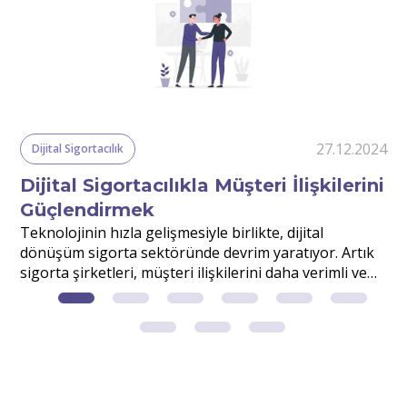
24
27.12.2024
Dijital Sigortacılık
Dijital Sigortacılıkla Müşteri İlişkilerini
Güçlendirmek
r
Teknolojinin hızla gelişmesiyle birlikte, dijital
S
dönüşüm sigorta sektöründe devrim yaratıyor. Artık
v
sigorta şirketleri, müşteri ilişkilerini daha verimli ve
d
etkili yönetmek için dijital çözümlerden faydalanıyor.
m