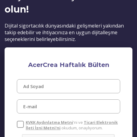
olun!
Dijital sigortacılık dünyasındaki gelişmeleri yakından
takip edebilir ve ihtiyacınıza en uygun dijitalleşme
seçeneklerini belirleyebilirsiniz.
AcerCrea Haftalık Bülten
KVKK Aydınlatma Metni
'ni ve
Ticari Elektronik
İleti İzni Metni'ni
okudum, onaylıyorum.