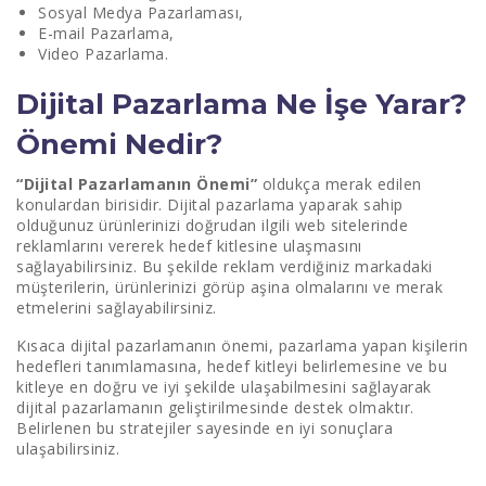
Sosyal Medya Pazarlaması,
E-mail Pazarlama,
Dijital Pazarlama Danışmanlığı Nedir?
Video Pazarlama.
Dijital Pazarlama İle Geleneksel Pazarlama
Dijital Pazarlama Ne İşe Yarar?
Arasındaki Fark Nedir?
Önemi Nedir?
“Dijital Pazarlamanın Önemi”
oldukça merak edilen
konulardan birisidir. Dijital pazarlama yaparak sahip
olduğunuz ürünlerinizi doğrudan ilgili web sitelerinde
reklamlarını vererek hedef kitlesine ulaşmasını
sağlayabilirsiniz. Bu şekilde reklam verdiğiniz markadaki
müşterilerin, ürünlerinizi görüp aşina olmalarını ve merak
etmelerini sağlayabilirsiniz.
Kısaca dijital pazarlamanın önemi, pazarlama yapan kişilerin
hedefleri tanımlamasına, hedef kitleyi belirlemesine ve bu
kitleye en doğru ve iyi şekilde ulaşabilmesini sağlayarak
dijital pazarlamanın geliştirilmesinde destek olmaktır.
Belirlenen bu stratejiler sayesinde en iyi sonuçlara
ulaşabilirsiniz.