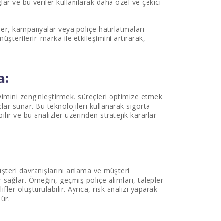
ğlar ve bu veriler kullanılarak daha özel ve çekici
iler, kampanyalar veya poliçe hatırlatmaları
üşterilerin marka ile etkileşimini artırarak,
a:
eyimini zenginleştirmek, süreçleri optimize etmek
çlar sunar. Bu teknolojileri kullanarak sigorta
ilir ve bu analizler üzerinden stratejik kararlar
müşteri davranışlarını anlama ve müşteri
sağlar. Örneğin, geçmiş poliçe alımları, talepler
fler oluşturulabilir. Ayrıca, risk analizi yaparak
ür.