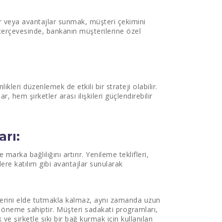
ler veya avantajlar sunmak, müşteri çekimini
iği çerçevesinde, bankanın müşterilerine özel
kleri düzenlemek de etkili bir strateji olabilir.
 hem şirketler arası ilişkileri güçlendirebilir
rı:
arka bağlılığını artırır. Yenileme teklifleri,
lere katılım gibi avantajlar sunularak
ilerini elde tutmakla kalmaz, aynı zamanda uzun
ik öneme sahiptir. Müşteri sadakati programları,
ve şirketle sıkı bir bağ kurmak için kullanılan