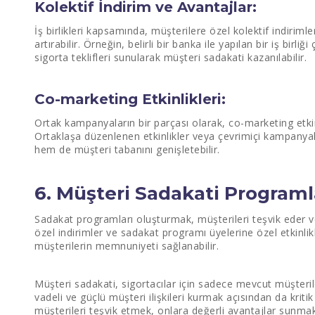
Kolektif İndirim ve Avantajlar:
İş birlikleri kapsamında, müşterilere özel kolektif indirim
artırabilir. Örneğin, belirli bir banka ile yapılan bir iş birl
sigorta teklifleri sunularak müşteri sadakati kazanılabilir.
Co-marketing Etkinlikleri:
Ortak kampanyaların bir parçası olarak, co-marketing etkinli
Ortaklaşa düzenlenen etkinlikler veya çevrimiçi kampanyalar,
hem de müşteri tabanını genişletebilir.
6. Müşteri Sadakati Programla
Sadakat programları oluşturmak, müşterileri teşvik eder ve m
özel indirimler ve sadakat programı üyelerine özel etkinlik
müşterilerin memnuniyeti sağlanabilir.
Müşteri sadakati, sigortacılar için sadece mevcut müşter
vadeli ve güçlü müşteri ilişkileri kurmak açısından da krit
müşterileri teşvik etmek, onlara değerli avantajlar sunmak 