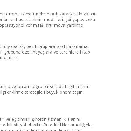
eri otomatikleştirmek ve hızlı kararlar almak için
torları ve hasar tahmin modelleri gibi yapay zeka
 operasyonel verimliliği artırmaya yardımcı
nu yaparak, belirli gruplara özel pazarlama
 grubuna özel ihtiyaçlara ve tercihlere hitap
olabilir.
kurma ve onları doğru bir şekilde bilgilendirme
ilgilendirme stratejileri büyük önem taşır.
 ve eğitimler, şirketin uzmanlık alanını
ili bir yol olabilir. Bu etkinlikler aracılığıyla,
ve sigorta süreçleri hakkında detaylı bilgi