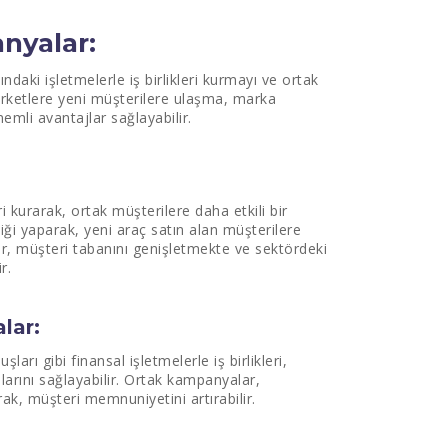
anyalar:
şındaki işletmelerle iş birlikleri kurmayı ve ortak
şirketlere yeni müşterilere ulaşma, marka
nemli avantajlar sağlayabilir.
leri kurarak, ortak müşterilere daha etkili bir
irliği yaparak, yeni araç satın alan müşterilere
ıklar, müşteri tabanını genişletmekte ve sektördeki
r.
lar:
ları gibi finansal işletmelerle iş birlikleri,
arını sağlayabilir. Ortak kampanyalar,
ak, müşteri memnuniyetini artırabilir.