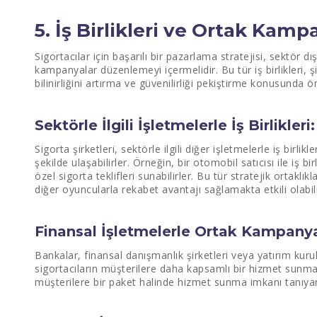
5. İş Birlikleri ve Ortak Kamp
Sigortacılar için başarılı bir pazarlama stratejisi, sektör dı
kampanyalar düzenlemeyi içermelidir. Bu tür iş birlikleri, 
bilinirliğini artırma ve güvenilirliği pekiştirme konusunda ö
Sektörle İlgili İşletmelerle İş Birlikleri:
Sigorta şirketleri, sektörle ilgili diğer işletmelerle iş birlik
şekilde ulaşabilirler. Örneğin, bir otomobil satıcısı ile iş b
özel sigorta teklifleri sunabilirler. Bu tür stratejik ortakl
diğer oyuncularla rekabet avantajı sağlamakta etkili olabili
Finansal İşletmelerle Ortak Kampanya
Bankalar, finansal danışmanlık şirketleri veya yatırım kuruluş
sigortacıların müşterilere daha kapsamlı bir hizmet sunmal
müşterilere bir paket halinde hizmet sunma imkanı tanıyar