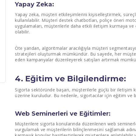
Yapay Zeka:
Yapay zeka, müşteri etkileşimlerini kişiselleştirmek, süreçl
kullanılabilir. Müşteri destek chatbotları, poliçe öneri mo
uygulamaları, müşterilerle daha etkili iletişim kurmaya ve
olabilir.
Öte yandan, algoritmalar aracılığıyla müşteri segmentasyo
stratejileri oluşturmak mümkündür. Bu sayede, her müşteri
eden kampanyalar düzenleyerek satışları artırmak mümkün 
4. Eğitim ve Bilgilendirme:
Sigorta sektöründe başarı, müşterilerle güçlü bir iletişim 
üzerine kuruludur. Bu nedenle, sigortacılar için eğitim ve b
Web Seminerleri ve Eğitimler:
Müşterilere sigorta konularında düzenlenen web seminerleri
vurgulamak ve müşterilerin bilinçlenmesini sağlamak adına etk
karmaşık konular basitleştirilerek müşterilere anlatılabilir 